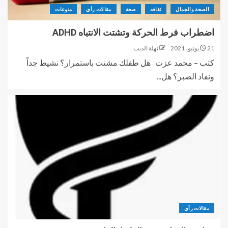
الصحة والجمال
ثقافه
صحة
مقالات رأى
منوعات
اضطراب فرط الحركة وتشتت الانتباه ADHD
21 يونيو، 2021
نهلة الديب
كتب – محمد عزت هل طفلك مشتت باستمرار؟ نشيط جداً
ونفاد الصبر؟ هل...
مقالات رأى