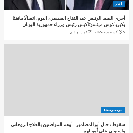
أخبار
أجرى السيد الرئيس عبد الفتاح السيسي، اليوم، اتصالًا هاتفيًا
بكيرياكوس ميتسوتاكيس رئيس وزراء جمهورية اليونان
5 أغسطس، 2026
عماد إبراهيم
حوادث وقضايا
سقوط دجال أبو المطامير.. أوهم المواطنين بالعلاج الروحاني
واستولى على أموالهم