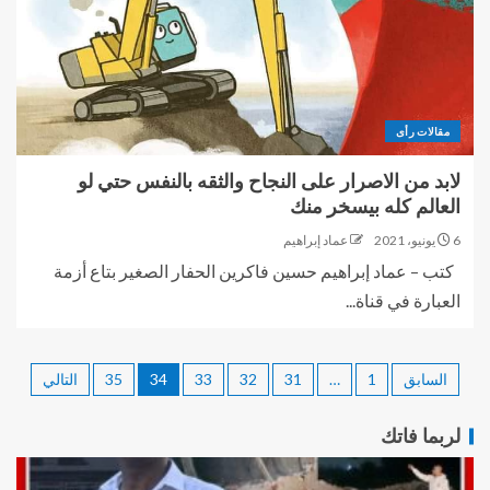
مقالات رأى
لابد من الاصرار على النجاح والثقه بالنفس حتي لو
العالم كله بيسخر منك
6 يونيو، 2021
عماد إبراهيم
كتب – عماد إبراهيم حسين فاكرين الحفار الصغير بتاع أزمة
العبارة في قناة...
السابق
1
…
31
32
33
34
35
التالي
لربما فاتك