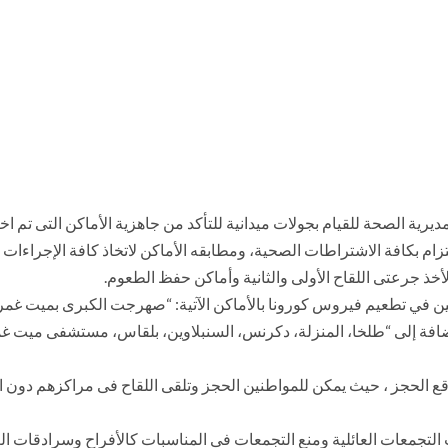
رية الصحة للقيام بجولات ميدانية للتأكد من جاهزية الأماكن التى تم اخت
كافة الاشتراطات الصحية، ومطابقه الأماكن لاتخاذ كافة الإجراءات الوقا
أخذ جرعتى اللقاح الأولى والثانية وأماكن حفظ الطعوم.
كز جديدة للمواطنين الراغبين في تطعيم فيروس كورونا بالأماكن الآتية: “صهرجت ا
ضافة إلى “طلخا، المنزلة، دكرنس، السنبلاوين، بلقاس، مستشفى ميت غم
ع الحجز ، حيث يمكن للمواطنين الحجز وتلقى اللقاح فى مراكزهم دون ا
لتجمعات العائلية ومنع التجمعات فى المناسبات كالأفراح وسرادقات العز