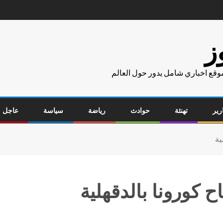
ز
موقع اخباري شامل يدور حول العالم
رير
تهنئة
حوادث
رياضة
سياسة
عاجل