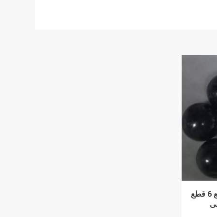
جامعة المنصورة: إنقاذ رضيع ابتلع 6 قطع
ى