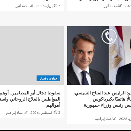
محمد أنور
7 أبريل، 2026
محمد أنور
حوادث وقضايا
د الرئيس عبد الفتاح السيسي،
سقوط دجال أبو المطامير.. أوهم
لًا هاتفيًا بكيرياكوس
المواطنين بالعلاج الروحاني واس
يس رئيس وزراء جمهورية
أموالهم
5 أغسطس، 2026
عماد إبراهيم
عماد إبراهيم