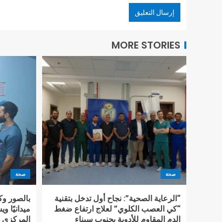
MORE STORIES
صحة
صحة
“الرعاية الصحية”: نجاح أول تدخل بتقنية
بالصور وك
“كي العصب الكلوي” لعلاج ارتفاع ضغط
ميدانيًا 
الدم المقاوم للأدوية بجنوب سيناء
المركزي 