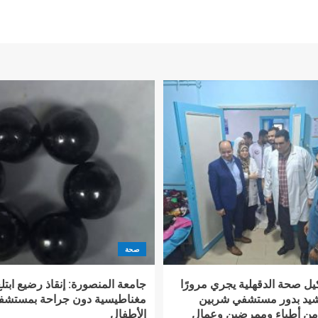
صحة
يل صحة الدقهلية يجري مرورًا
ويشيد بدور مستشفي شربين
مغناطيسية دون جراحة بمستشف
من أطباء وممرضين وعمال
الأطفال