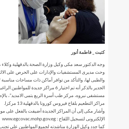
كتبت _ فاطمة أنو
ر
وجه الدكتور سعد مكى وكيل وزارة الصحة بالدقهلية وكلاء مدي
وحث مديرى المستشفيات والإدارات على الحرص على الالتزام ب
والطبى لها، والتأكد من توافر أماكن ذات مساحات مناسبة ل
الجدير بالذكر أنه تم اختيار 6 مرا
مستشفى نبروه، مركز طب أسرة الربع بتمى الامديد”، بالإ
مراكز التطعيم بلقاح فيروس كورونا بالدقهلية 13 مركزا.
وأشار مكى إلى أن المراكز الجديدة أضيفت بالفعل على موق
الإلكترونى لتسجيل اللقاح : www.egcovac.mohp.gov.eg
كما جدد وكيل الوزارة مناشدته لجميع المواطنين على تجنب ا