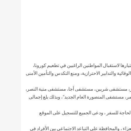
يارها لاستقبال المواطنين الراغبين في تطعيم كورونا،
ئية والتدابير الاحترازية، ومنع التكدس والتأمين الأمنى
لكبرى بميت غمر، مستشفى شربين، مستشفى أجا، مستشفى منية النصر،
ر، مستشفى المنصورة العام الجديد”، وبذلك بلغ إجمالى
لحاجة للسفر ، ودعى الجميع للتسجيل على الموقع
اء ، والمحافظة على التباعد الاجتماعى بين الأفراد فى