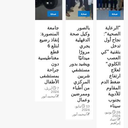
صحة
صحة
صحة
“الرعاية
بالصور
جامعة
الصحية”:
وكيل صحة
المنصورة:
نجاح أول
الدقهلية
إنقاذ رضيع
تدخل
يجري
ابتلع 6
بتقنية “كي
مرورًا
قطع
العصب
ميدانيًا
مغناطيسية
الكلوي”
ويشيد بدور
دون
لعلاج
مستشفي
جراحة
ارتفاع
شربين
بمستشفى
ضغط الدم
المركزي
الأطفال
المقاوم
من أطباء
7 أبريل،
2026
للأدوية
وممرضين
محمد أنور
بجنوب
وعمال
سيناء
13 مايو،
2026
28 يونيو،
محمد أنور
2026
عماد
إبراهيم