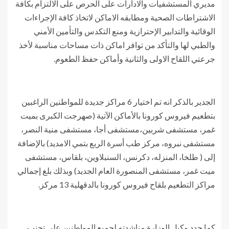
مديري المستشفيات والادارات على الحرص على الالتزام بكافة
الاشتراطات الصحية ومطابقه الاماكن لاتخاذ كافة الإجراءات
الوقائية والتدابير الإحترازية ومنع التكدس والتأمين الأمني
والطبي لها والتأكد من توافر اماكن ذات مساحات مناسبة لأخذ
جرعتي اللقاح الاولى والثانية وأماكن حفظ الطعوم.
الجدير بالذكر انه تم اختيار 6 مراكز جديدة للمواطنين الراغبين
بتطعيم فيروس كورونا بالأماكن الآتية (صهرجت الكبرى بميت
غمر، مستشفى شربين،مستشفى أجا، مستشفى منية النصر،
مستشفى نبروه، مركز طب أسرة الربع بتمي الامديد) بالإضافة
إلى ( طلخا، المنزله، دكرنس، السنبلاوين، بلقاس، مستشفى
ميت غمر، مستشفى المنصورة العام الجديد) وبذلك بلغ إجمالي
مراكز التطعيم بلقاح فيروس كورونا بالدقهلية 13 مركز.
كما جدد وكيل الوزارة مناشدته لجميع المواطنين على تجنب