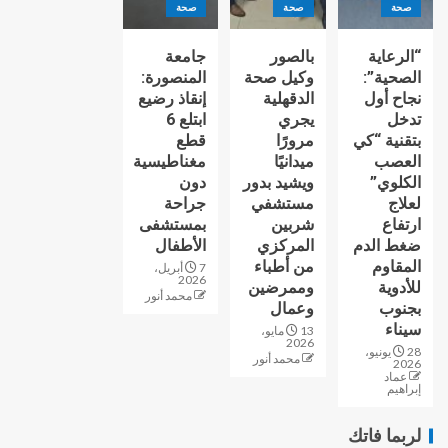
صحة
صحة
صحة
“الرعاية
بالصور
جامعة
الصحية”:
وكيل صحة
المنصورة:
نجاح أول
الدقهلية
إنقاذ رضيع
تدخل
يجري
ابتلع 6
بتقنية “كي
مرورًا
قطع
العصب
ميدانيًا
مغناطيسية
الكلوي”
ويشيد بدور
دون
لعلاج
مستشفي
جراحة
ارتفاع
شربين
بمستشفى
ضغط الدم
المركزي
الأطفال
المقاوم
من أطباء
7 أبريل،
2026
للأدوية
وممرضين
محمد أنور
بجنوب
وعمال
سيناء
13 مايو،
2026
28 يونيو،
محمد أنور
2026
عماد
إبراهيم
لربما فاتك