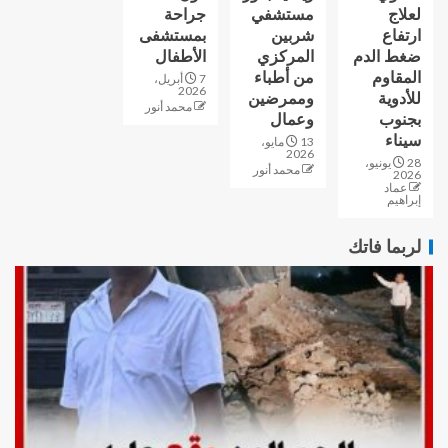
لعلاج
مستشفي
جراحة
ارتفاع
شربين
بمستشفى
ضغط الدم
المركزي
الأطفال
المقاوم
من أطباء
7 أبريل،
2026
للأدوية
وممرضين
محمد أنور
بجنوب
وعمال
سيناء
13 مايو،
2026
28 يونيو،
محمد أنور
2026
عماد
إبراهيم
لربما فاتك