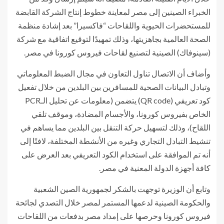
الخبراء الصينين إلى مصر لمعاينة خطوط إنتاج الشركة القابضة
للمستحضرات الحيوية واللقاحات “فاكسيرا” بعد إشادة منظمة
الصحة العالمية بجاهزيتها، وذلك تمهيدًا لتوقيع اتفاقية مع شركة
(سينوفاك) الصينية لتصنيع لقاحات فيروس كورونا في مصر.
وأضاف أن الاتصال تناول التعاون في مجال الضبط المعلوماتي
وتبادل البيانات الصحية للمسافرين بين البلدين من خلال تفعيل
كود تعريفي (QR code) يتضمن (معلومات عن تحليل الـPCR
الخاص بفيروس كورونا، والأجسام المضادة، وموقف تلقي
اللقاح)، وذلك لتسهيل حركة التنقل بين البلدين مما يساهم في
تنشيط التبادل التجاري وغيره من الأنشطة المختلفة، لافتًا إلى
أنه تم الموافقة على استخدام الكود التعريفي بعد العرض على
كافة أجهزة الدولة المعنية في مصر.
وتابع أن الوزيرة توجهت بالشكر لجمهورية الصين الشعبية
والحكومة الصينية لدعمها المستمر لمصر خلال التصدي لجائحة
فيروس كورونا وحرصها على إمداد مصر بدفعات من اللقاحات