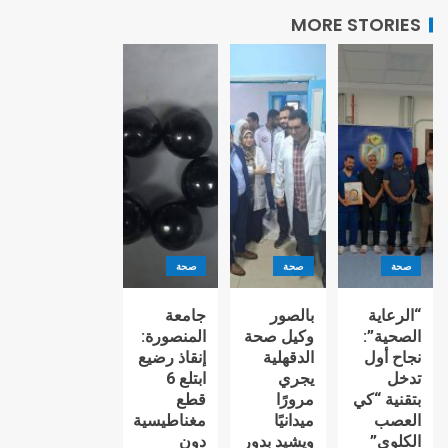
MORE STORIES
صحة
صحة
صحة
“الرعاية
بالصور
جامعة
الصحية”:
وكيل صحة
المنصورة:
نجاح أول
الدقهلية
إنقاذ رضيع
تدخل
يجري
ابتلع 6
بتقنية “كي
مرورًا
قطع
العصب
ميدانيًا
مغناطيسية
الكلوي”
ويشيد بدور
دون