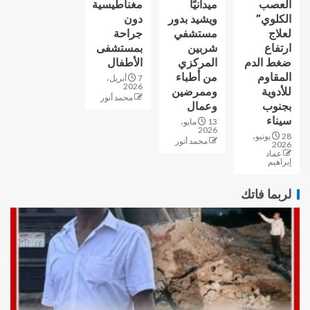
العصب
ميدانيًا
مغناطيسية
الكلوي”
ويشيد بدور
دون
لعلاج
مستشفي
جراحة
ارتفاع
شربين
بمستشفى
ضغط الدم
المركزي
الأطفال
المقاوم
من أطباء
7 أبريل،
2026
للأدوية
وممرضين
محمد أنور
بجنوب
وعمال
سيناء
13 مايو،
2026
28 يونيو،
محمد أنور
2026
عماد
إبراهيم
لربما فاتك