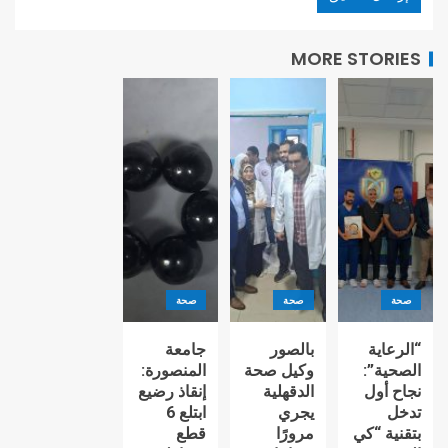
MORE STORIES
صحة
صحة
صحة
“الرعاية
بالصور
جامعة
الصحية”:
وكيل صحة
المنصورة:
نجاح أول
الدقهلية
إنقاذ رضيع
تدخل
يجري
ابتلع 6
بتقنية “كي
مرورًا
قطع