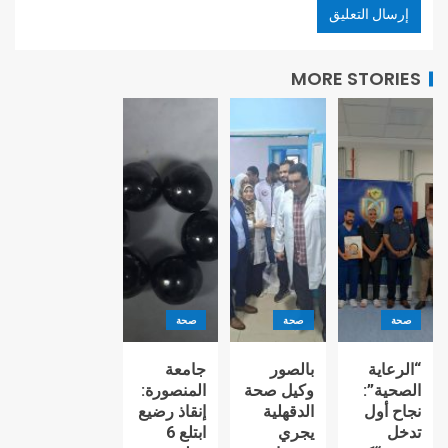
MORE STORIES
صحة
صحة
صحة
“الرعاية
بالصور
جامعة
الصحية”:
وكيل صحة
المنصورة:
نجاح أول
الدقهلية
إنقاذ رضيع
تدخل
يجري
ابتلع 6