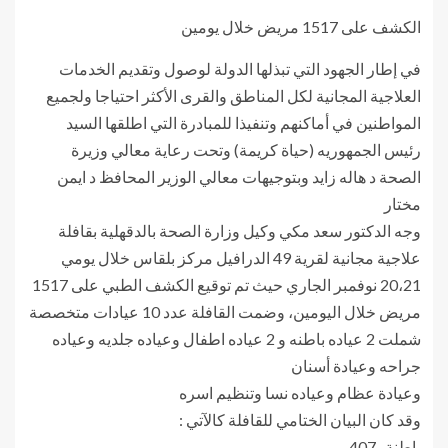
الكشف على 1517 مريض خلال يومين
في إطار الجهود التي تبذلها الدولة لوصول وتقديم الخدمات
العلاجية المجانية لكل المناطق والقرى الأكثر احتياجا ولجميع
المواطنين في أماكنهم وتنفيذا للمبادرة التي اطلقها السيد
رئيس الجمهوريه (حياة كريمة) وتحت رعاية معالي وزيرة
الصحة د هاله زايد وبتوجيهات معالي الوزير المحافظ د ايمن
مختار
وجه الدكتور سعد مكي وكيل وزارة الصحة بالدقهلية بقافلة
علاجية مجانية لقرية 49 الدرافيل مركز بلقاس خلال يومي
20،21 نوفمبر الجاري حيث تم توقيع الكشف الطبي على 1517
مريض خلال اليومين، وضمت القافلة عدد 10 عيادات متخصصة
شملت 2 عياده باطنه و 2 عياده اطفال وعياده جلديه وعياده
جراحه وعيادة أسنان
وعيادة عظام وعياده نسا وتنظيم اسره
وقد كان البيان الختامي للقافلة كالآتي :
باطنة . 407