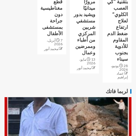
بتقنية “كي
مرورًا
قطع
العصب
ميدانيًا
مغناطيسية
الكلوي”
ويشيد بدور
دون
لعلاج
مستشفي
جراحة
ارتفاع
شربين
بمستشفى
ضغط الدم
المركزي
الأطفال
المقاوم
من أطباء
7 أبريل،
2026
للأدوية
وممرضين
محمد أنور
بجنوب
وعمال
سيناء
13 مايو،
2026
28 يونيو،
محمد أنور
2026
عماد
إبراهيم
لربما فاتك