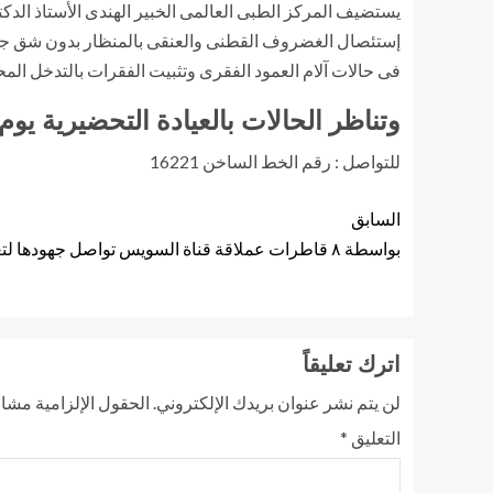
يستضيف المركز الطبى العالمى الخبير الهندى الأستاذ الدكت
إستئصال الغضروف القطنى والعنقى بالمنظار بدون شق جر
فى حالات آلام العمود الفقرى وتثبيت الفقرات بالتدخل المحدود، وذلك فى الف
وتناظر الحالات بالعيادة التحضيرية يوم الأربعاء 
للتواصل : رقم الخط الساخن 16221
السابق
بواسطة ٨ قاطرات عملاقة قناة السويس تواصل جهودها لتعويم السفينة الجانحة
اترك تعليقاً
لن يتم نشر عنوان بريدك الإلكتروني.
الحقول الإلزامية مشار 
التعليق
*