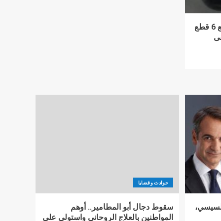
جامعة المنصورة: إنقاذ رضيع ابتلع 6 قطع
ى
حوادث وقضايا
السيسي،
سقوط دجال أبو المطامير.. أوهم
المواطنين بالعلاج الروحاني واستولى على