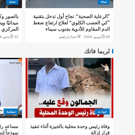
صحة
صحة
“الرعاية الصحية”: نجاح أول تدخل بتقنية
بالصور وك
“كي العصب الكلوي” لعلاج ارتفاع ضغط
ميدانيًا 
الدم المقاوم للأدوية بجنوب سيناء
المركزي 
28 يونيو، 2026
عماد إبراهيم
13 مايو، 2026
لربما فاتك
حوادث
سياسة
وفاة رئيس وحدة محلية بالجيزة أثناء تنفيذ
مساعد رئ
قرار إزالة
نموذجاً إن