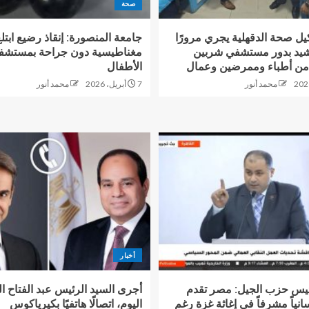
صحة
يل صحة الدقهلية يجري مرورًا
ويشيد بدور مستشفي شربين
مغناطيسية دون جراحة بمستشف
من أطباء وممرضين وعمال
الأطفال
محمد أنور
7 أبريل، 2026
محمد أنور
أخبار
يس حزب الجيل: مصر تقدم
أجرى السيد الرئيس عبد الفتاح 
سانياً مشرفاً في إغاثة غزة رغم
اليوم، اتصالًا هاتفيًا بكيرياكوس