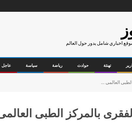
ز
موقع اخباري شامل يدور حول العالم
رير
تهنئة
حوادث
رياضة
سياسة
عاجل
الطبى العالمى …
لفقرى بالمركز الطبى العالمى