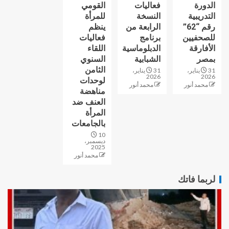
الدورة
فعاليات
القومي
التدريبية
النسخة
للمرأة
رقم “62”
الرابعة من
ينظم
للصحفيين
برنامج
فعاليات
الأفارقة
الدبلوماسية
اللقاء
بمصر
الشبابية
السنوي
الثامن
31 يناير،
31 يناير،
2026
2026
لوحدات
محمد أنور
محمد أنور
مناهضة
العنف ضد
المرأة
بالجامعات
10
ديسمبر،
2025
محمد أنور
لربما فاتك