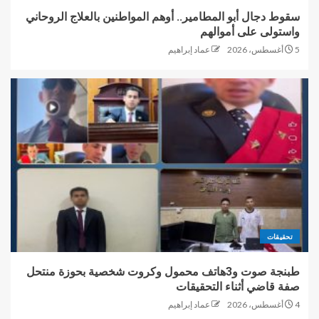
سقوط دجال أبو المطامير.. أوهم المواطنين بالعلاج الروحاني
واستولى على أموالهم
5 أغسطس، 2026
عماد إبراهيم
تحقيقات
طبنجة صوت و3هاتف محمول وكروت شخصية بحوزة منتحل
صفة قاضي أثناء التحقيقات
4 أغسطس، 2026
عماد إبراهيم