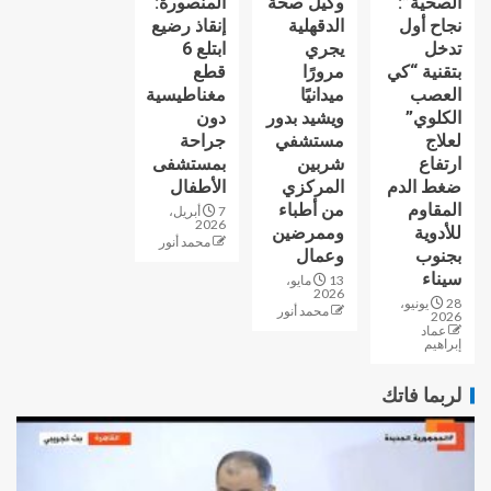
الصحية”:
وكيل صحة
المنصورة:
نجاح أول
الدقهلية
إنقاذ رضيع
تدخل
يجري
ابتلع 6
بتقنية “كي
مرورًا
قطع
العصب
ميدانيًا
مغناطيسية
الكلوي”
ويشيد بدور
دون
لعلاج
مستشفي
جراحة
ارتفاع
شربين
بمستشفى
ضغط الدم
المركزي
الأطفال
المقاوم
من أطباء
7 أبريل،
2026
للأدوية
وممرضين
محمد أنور
بجنوب
وعمال
سيناء
13 مايو،
2026
28 يونيو،
محمد أنور
2026
عماد
إبراهيم
لربما فاتك