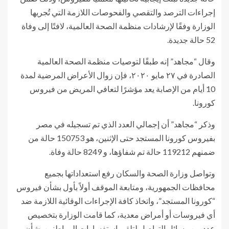
إجراءات الترصد والتقصي والفحوصات اللازمة التي تُجريها
الوزارة وفقًا لإرشادات منظمة الصحة العالمية، لافتًا إلى وفاة
52 حالة جديدة.
وقال “مجاهد” إنه طبقًا لتوصيات منظمة الصحة العالمية
الصادرة في ٢٧ مايو ٢٠٢٠، فإن زوال الأعراض المرضية لمدة
10 أيام من الإصابة يعد مؤشرًا لتعافي المريض من فيروس
كورونا.
وذكر “مجاهد” أن إجمالي العدد الذي تم تسجيله في مصر
بفيروس كورونا المستجد حتى الإثنين، هو 150753 حالة من
ضمنهم 119212 حالة تم شفاؤها، و 8249 حالة وفاة.
وتواصل وزارة الصحة والسكان رفع استعداداتها بجميع
محافظات الجمهورية، ومتابعة الموقف أولاً بأول بشأن فيروس
“كورونا المستجد”، واتخاذ كافة الإجراءات الوقائية اللازمة ضد
أي فيروسات أو أمراض معدية، كما قامت الوزارة بتخصيص
عدد من وسائل التواصل لتلقي استفسارات المواطنين بشأن