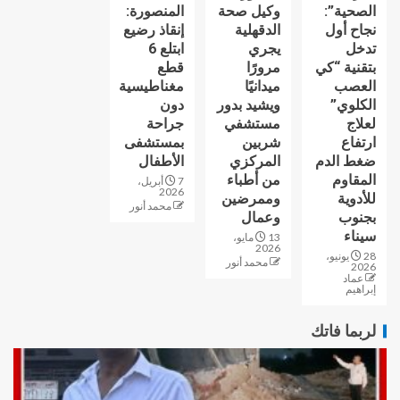
الصحية”:
وكيل صحة
المنصورة:
نجاح أول
الدقهلية
إنقاذ رضيع
تدخل
يجري
ابتلع 6
بتقنية “كي
مرورًا
قطع
العصب
ميدانيًا
مغناطيسية
الكلوي”
ويشيد بدور
دون
لعلاج
مستشفي
جراحة
ارتفاع
شربين
بمستشفى
ضغط الدم
المركزي
الأطفال
المقاوم
من أطباء
7 أبريل،
2026
للأدوية
وممرضين
محمد أنور
بجنوب
وعمال
سيناء
13 مايو،
2026
28 يونيو،
محمد أنور
2026
عماد
إبراهيم
لربما فاتك