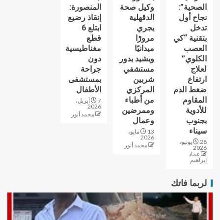
الصحية”:
وكيل صحة
المنصورة:
نجاح أول
الدقهلية
إنقاذ رضيع
تدخل
يجري
ابتلع 6
بتقنية “كي
مرورًا
قطع
العصب
ميدانيًا
مغناطيسية
الكلوي”
ويشيد بدور
دون
لعلاج
مستشفي
جراحة
ارتفاع
شربين
بمستشفى
ضغط الدم
المركزي
الأطفال
المقاوم
من أطباء
7 أبريل،
2026
للأدوية
وممرضين
محمد أنور
بجنوب
وعمال
سيناء
13 مايو،
2026
28 يونيو،
محمد أنور
2026
عماد
إبراهيم
لربما فاتك