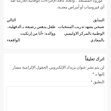
“كورونا المستجد”، واتخاذ كافة الإجراءات الوقائية اللازمة ضد
أي فيروسات أو أمراض معدية،
السابق
التالي
صبحي يشهد تدريب المنتخبات
طفل يدهس رضيعة بـ الدقهلية..
الوطنية بالمركز الاوليمبي
ووالده: «أنا من إرتكبت
بالمعادي
الواقعة»
اترك تعليقاً
لن يتم نشر عنوان بريدك الإلكتروني.
الحقول الإلزامية مشار
إليها بـ
*
التعليق
*