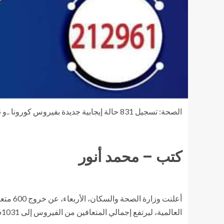
الصحة: تسجيل 831 حالة إيجابية جديدة بفيروس كورونا ..و 44 حالة وفاة
كتب – محمد أنور
أعلنت 
العالمية، ليرتفع إجمالي المتعافين من الفيروس إلى 161031 حالة حتى اليوم.