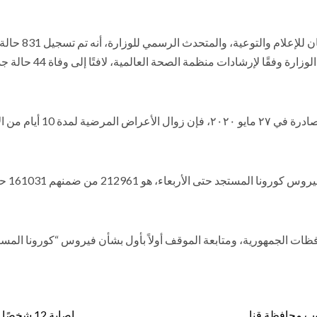
وأوضح الدكتور 
فقًا لإرشادات منظمة الصحة العالمية، لافتًا إلى وفاة 44 حالة جديدة.
ي المريض من فيروس كورونا.
هو 212961 من ضمنهم 161031 حالة تم شفاؤها، و 12570 حالة وفاة.
ات الجمهورية، ومتابعة الموقف أولاً بأول بشأن فيروس “كورونا المستجد”
وب محافظة قنا
إصابة 12 شخصًا في خروج قطار عن القضبان بـ مدينة منيا القمح بـ الشرقية