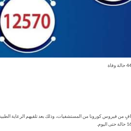
وزارة الصحة والسكان، الأربعاء، عن خروج 600 متعافٍ من فيروس كورونا من المستشفيات، وذلك بعد تل