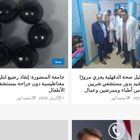
صحة
يل صحة الدقهلية يجري مرورًا
ويشيد بدور مستشفي شربين
مغناطيسية دون جراحة بمستشف
من أطباء وممرضين وعمال
الأطفال
محمد أنور
7 أبريل، 2026
محمد أنور