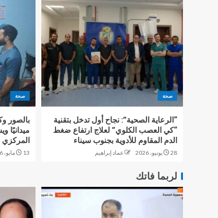
صحة
صحة
“الرعاية الصحية”: نجاح أول تدخل بتقنية
بالصور وك
“كي العصب الكلوي” لعلاج ارتفاع ضغط
ميدانيًا 
الدم المقاوم للأدوية بجنوب سيناء
المركزي 
28 يونيو، 2026
عماد إبراهيم
13 مايو، 2026
لربما فاتك