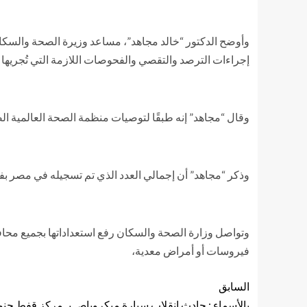
إجراءات الترصد والتقصي والفحوصات اللازمة التي تُجريها الوزارة و
وقال “مجاهد” إنه طبقًا لتوصيات منظمة الصحة العالمية الصادرة في ٢٧ مايو ٢٠٢٠، فإن زوال الأعراض المرضية لمدة 10 أيام من الإصابة يعد مؤشرًا لتعاف
وذكر “مجاهد” أن إجمالي العدد الذي تم تسجيله في مصر بفيروس كورونا المستجد حتى الأربعاء، 
وتواصل وزارة الصحة والسكان رفع استعداداتها بجميع محافظ
فيروسات أو أمراض معدية،
السابق
بالأسماء : حادث انقلاب سيارة ميكروباص بـ مركز قفط جن