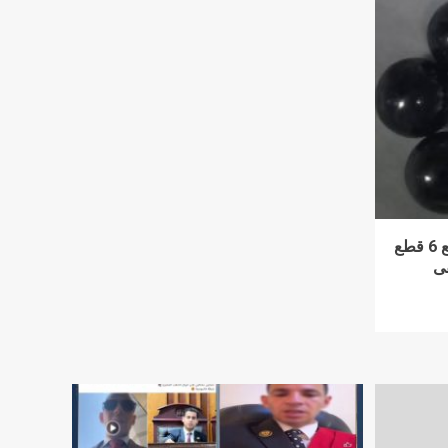
جامعة المنصورة: إنقاذ رضيع ابتلع 6 قطع
ى