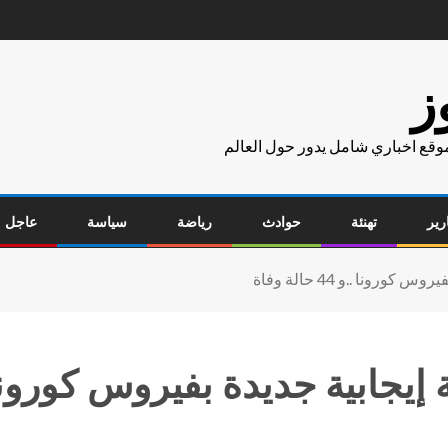
ز
موقع اخباري شامل يدور حول العالم
رير
تهنئة
حوادث
رياضة
سياسة
عاجل