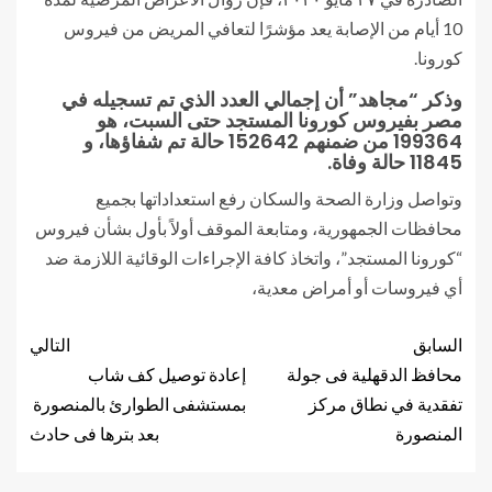
10 أيام من الإصابة يعد مؤشرًا لتعافي المريض من فيروس
كورونا.
وذكر “مجاهد” أن إجمالي العدد الذي تم تسجيله في
مصر بفيروس كورونا المستجد حتى السبت، هو
199364 من ضمنهم 152642 حالة تم شفاؤها، و
11845 حالة وفاة.
وتواصل وزارة الصحة والسكان رفع استعداداتها بجميع
محافظات الجمهورية، ومتابعة الموقف أولاً بأول بشأن فيروس
“كورونا المستجد”، واتخاذ كافة الإجراءات الوقائية اللازمة ضد
أي فيروسات أو أمراض معدية،
السابق
التالي
محافظ الدقهلية فى جولة
إعادة توصيل كف شاب
تفقدية في نطاق مركز
بمستشفى الطوارئ بالمنصورة
المنصورة
بعد بترها فى حادث