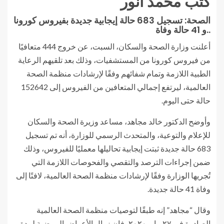
كتب محمد أنور
الصحة: تسجيل 683 حالة إيجابية جديدة بفيروس كورونا
..و 41 حالة وفاة
أعلنت وزارة الصحة والسكان، السبت، عن خروج 444 متعافيًا
من فيروس كورونا من المستشفيات، وذلك بعد تلقيهم الرعاية
الطبية اللازمة وتمام شفائهم وفقًا لإرشادات منظمة الصحة
العالمية، ليرتفع إجمالي المتعافين من الفيروس إلى 152642
حالة حتى اليوم.
وأوضح الدكتور خالد مجاهد، مساعد وزيرة الصحة والسكان
للإعلام والتوعية، والمتحدث الرسمي للوزارة، أنه تم تسجيل
683 حالة جديدة ثبتت إيجابية تحاليلها معمليًا للفيروس، وذلك
ضمن إجراءات الترصد والتقصي والفحوصات اللازمة التي
تُجريها الوزارة وفقًا لإرشادات منظمة الصحة العالمية، لافتًا إلى
وفاة 41 حالة جديدة.
وقال “مجاهد” إنه طبقًا لتوصيات منظمة الصحة العالمية
الصادرة في ٢٧ مايو ٢٠٢٠، فإن زوال الأعراض المرضية لمدة