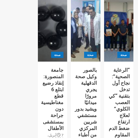
صحة
صحة
صحة
“الرعاية
بالصور
جامعة
الصحية”:
وكيل صحة
المنصورة:
نجاح أول
الدقهلية
إنقاذ رضيع
تدخل
يجري
ابتلع 6
بتقنية “كي
مرورًا
قطع
العصب
ميدانيًا
مغناطيسية
الكلوي”
ويشيد بدور
دون
لعلاج
مستشفي
جراحة
ارتفاع
شربين
بمستشفى
ضغط الدم
المركزي
الأطفال
المقاوم
من أطباء
7 أبريل،