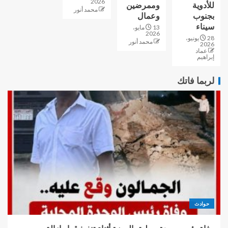
2026
للأدوية
وممرضين
محمد أنور
بجنوب
وعمال
سيناء
13 مايو،
2026
28 يونيو،
محمد أنور
2026
عماد
إبراهيم
لربما فاتك
حوادث