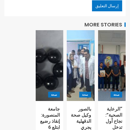
MORE STORIES
صحة
صحة
صحة
“الرعاية
بالصور
جامعة
الصحية”:
وكيل صحة
المنصورة:
نجاح أول
الدقهلية
إنقاذ رضيع
تدخل
يجري
ابتلع 6