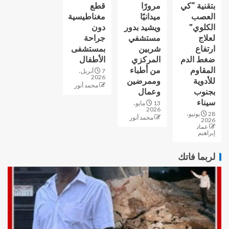
بتقنية “كي
مرورًا
قطع
العصب
ميدانيًا
مغناطيسية
الكلوي”
ويشيد بدور
دون
لعلاج
مستشفي
جراحة
ارتفاع
شربين
بمستشفى
ضغط الدم
المركزي
الأطفال
المقاوم
من أطباء
7 أبريل،
2026
للأدوية
وممرضين
محمد أنور
بجنوب
وعمال
سيناء
13 مايو،
2026
28 يونيو،
محمد أنور
2026
عماد
إبراهيم
لربما فاتك