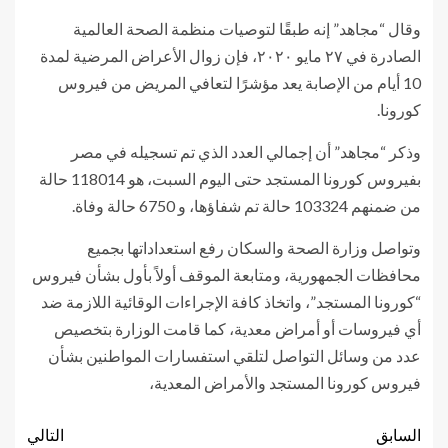
وقال “مجاهد” إنه طبقًا لتوصيات منظمة الصحة العالمية
الصادرة في ٢٧ مايو ٢٠٢٠، فإن زوال الأعراض المرضية لمدة
10 أيام من الإصابة يعد مؤشرًا لتعافي المريض من فيروس
كورونا.
وذكر “مجاهد” أن إجمالي العدد الذي تم تسجيله في مصر
بفيروس كورونا المستجد حتى اليوم السبت، هو 118014 حالة
من ضمنهم 103324 حالة تم شفاؤها، و 6750 حالة وفاة.
وتواصل وزارة الصحة والسكان رفع استعداداتها بجميع
محافظات الجمهورية، ومتابعة الموقف أولاً بأول بشأن فيروس
“كورونا المستجد”، واتخاذ كافة الإجراءات الوقائية اللازمة ضد
أي فيروسات أو أمراض معدية، كما قامت الوزارة بتخصيص
عدد من وسائل التواصل لتلقي استفسارات المواطنين بشأن
فيروس كورونا المستجد والأمراض المعدية،
السابق
التالي