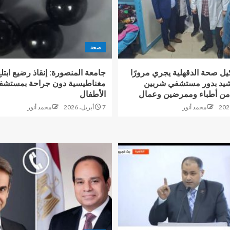
صحة
يل صحة الدقهلية يجري مرورًا
ويشيد بدور مستشفي شربين
مغناطيسية دون جراحة بمستشف
من أطباء وممرضين وعمال
الأطفال
محمد أنور
7 أبريل، 2026
محمد أنور