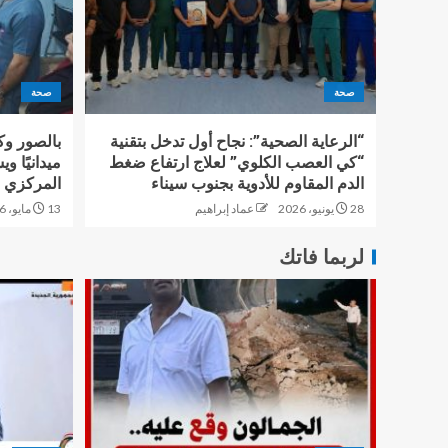
صحة
صحة
“الرعاية الصحية”: نجاح أول تدخل بتقنية
بالصور وك
“كي العصب الكلوي” لعلاج ارتفاع ضغط
ميدانيًا 
الدم المقاوم للأدوية بجنوب سيناء
المركزي 
28 يونيو، 2026
عماد إبراهيم
13 مايو، 2026
لربما فاتك