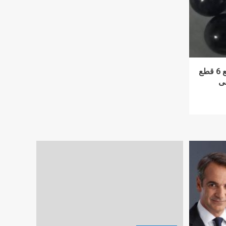
جامعة المنصورة: إنقاذ رضيع ابتلع 6 قطع
ى