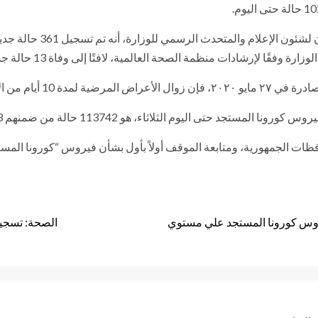
وأوضح الدكتور خالد مجاهد 
فقًا لإرشادات منظمة الصحة العالمية، لافتًا إلى وفاة 13 حالة جديدة.
ي المريض من فيروس كورونا.
اء، هو 113742 حالة من ضمنهم 102103 حالة تم شفاؤها، و 6573 حالة وفاة.
ات الجمهورية، ومتابعة الموقف أولاً بأول بشأن فيروس “كورونا المستجد”
يروس كورونا المستجد علي مستوي
الصحة: تسجيل 365 حالة إيجابية جديدة لفيروس كورونا.. و 12