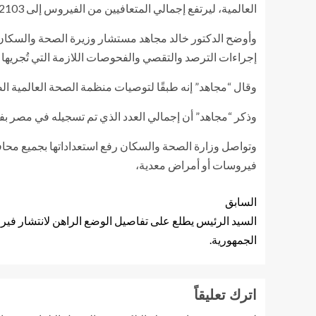
العالمية، ليرتفع إجمالي المتعافيين من الفيروس إلى 102103 حالة حتى اليوم.
إجراءات الترصد والتقصي والفحوصات اللازمة التي تُجريها الوزارة و
وقال “مجاهد” إنه طبقًا لتوصيات منظمة الصحة العالمية الصادرة في ٢٧ مايو ٢٠٢٠، فإن زوال الأعراض المرضية لمدة 10 أيام من الإصابة يعد مؤشرًا لتعاف
وذكر “مجاهد” أن إجمالي العدد الذي تم تسجيله في مصر بفيروس كورونا المستجد حتى اليوم الثلاث
وتواصل وزارة الصحة والسكان رفع استعداداتها بجميع محافظ
فيروسات أو أمراض معدية،
السابق
السيد الرئيس يطلع على تفاصيل الوضع الراهن لانتشار ف
الجمهورية.
اترك تعليقاً