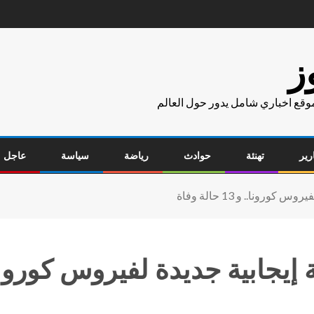
ز
موقع اخباري شامل يدور حول العالم
رير
تهنئة
حوادث
رياضة
سياسة
عاجل