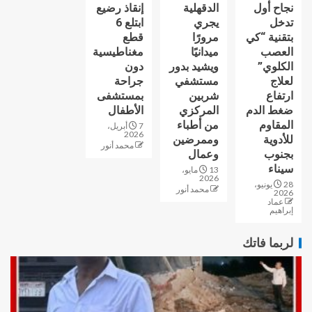
نجاح أول
الدقهلية
إنقاذ رضيع
تدخل
يجري
ابتلع 6
بتقنية “كي
مرورًا
قطع
العصب
ميدانيًا
مغناطيسية
الكلوي”
ويشيد بدور
دون
لعلاج
مستشفي
جراحة
ارتفاع
شربين
بمستشفى
ضغط الدم
المركزي
الأطفال
المقاوم
من أطباء
7 أبريل،
2026
للأدوية
وممرضين
محمد أنور
بجنوب
وعمال
سيناء
13 مايو،
2026
28 يونيو،
محمد أنور
2026
عماد
إبراهيم
لربما فاتك