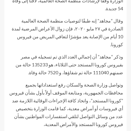
الوزارة وفقًا لإرشادات منظمة الصحة العالمية، لافتًا إلى وفاة
54 جديدة.
وقال “مجاهد” إنه طبقًا لتوصيات منظمة الصحة العالمية
الصادرة في ٢٧ مايو ٢٠٢٠، فإن زوال الأعراض المرضية لمدة
10 أيام من الإصابة يعد مؤشرًا لتعافي المريض من فيروس
كورونا.
وذكر “مجاهد” أن إجمالي العدد الذي تم تسجيله في مصر
بفيروس كورونا المستجد حتى الثلاثاء، هو 135233 حالة من
ضمنهم 111040 حالة تم شفاؤها، و 7520 حالة وفاة.
وتواصل وزارة الصحة والسكان رفع استعداداتها بجميع
محافظات الجمهورية، ومتابعة الموقف أولاً بأول بشأن فيروس
“كورونا المستجد”، واتخاذ كافة الإجراءات الوقائية اللازمة ضد
أي فيروسات أو أمراض معدية، كما قامت الوزارة بتخصيص
عدد من وسائل التواصل لتلقي استفسارات المواطنين بشأن
فيروس كورونا المستجد والأمراض المعدية،