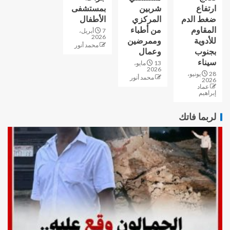
ارتفاع
شربين
بمستشفى
ضغط الدم
المركزي
الأطفال
المقاوم
من أطباء
7 أبريل،
2026
للأدوية
وممرضين
محمد أنور
بجنوب
وعمال
سيناء
13 مايو،
2026
28 يونيو،
محمد أنور
2026
عماد
إبراهيم
لربما فاتك