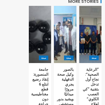
MORE STORIES
صحة
صحة
صحة
“الرعاية
بالصور
جامعة
الصحية”:
وكيل صحة
المنصورة:
نجاح أول
الدقهلية
إنقاذ رضيع
تدخل
يجري
ابتلع 6
بتقنية “كي
مرورًا
قطع
العصب
ميدانيًا
مغناطيسية
الكلوي”
ويشيد بدور
دون
لعلاج
مستشفي
جراحة