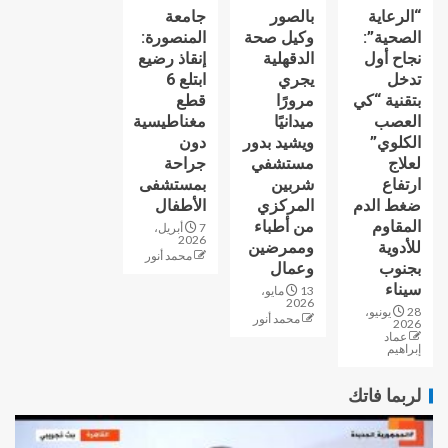
“الرعاية
بالصور
جامعة
الصحية”:
وكيل صحة
المنصورة:
نجاح أول
الدقهلية
إنقاذ رضيع
تدخل
يجري
ابتلع 6
بتقنية “كي
مرورًا
قطع
العصب
ميدانيًا
مغناطيسية
الكلوي”
ويشيد بدور
دون
لعلاج
مستشفي
جراحة
ارتفاع
شربين
بمستشفى
ضغط الدم
المركزي
الأطفال
المقاوم
من أطباء
7 أبريل،
2026
للأدوية
وممرضين
محمد أنور
بجنوب
وعمال
سيناء
13 مايو،
2026
28 يونيو،
محمد أنور
2026
عماد
إبراهيم
لربما فاتك