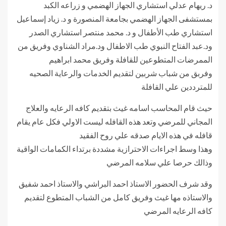
د. ريهام عدلي استشاري الجهاز الهضمي و زراعه الكبد
بمستشفى الجهاز الهضمي بجامعة المنصورة و د. زياد إسماعيل
استشاري طب الأطفال و د. محمد منتصر استشاري الصدر
ود.عبد الفتاح النبوي طب الاطفال ود.مراد الشناوي وفريق من
الممرضات المتطوعين للقافلة وفريق محمد ابراهيم
وفربق من شباب شربين لتقديم الخدمات والرعاية الصحيه
للمترددين علي القافلة
حيث قام المحاسب اسامه غيث بتقديم كافه الرعايه والعلاج
المجاني للمرضي وتعد هذه القافله ليست الاولي فكل عام يقام
قافله في هذه الايام صدقه علي روح الفقيد
وهذا وسط اجراءات الاحترازية مشددة برتداء الكمامات الواقية
وذالك حرصا علي سلامه المرضي
وقد شرف الحضور الاستاذ احمد البراشي والاستاذ احمد شفيق
والاستاذه مها غيث وفريق كامل من الشباب المتطوع لتقديم
كافه الرعايه المرضي