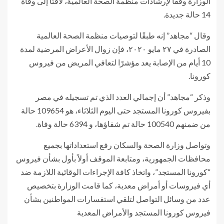
الوزارة وفقًا لإرشادات منظمة الصحة العالمية، لافتًا إلى وفاة
14 حالة جديدة.
وقال “مجاهد” إنه طبقًا لتوصيات منظمة الصحة العالمية
الصادرة في ٢٧ مايو ٢٠٢٠، فإن زوال الأعراض المرضية لمدة
10 أيام من الإصابة يعد مؤشرًا لتعافي المريض من فيروس
كورونا.
وذكر “مجاهد” أن إجمالي العدد الذي تم تسجيله في مصر
بفيروس كورونا المستجد حتى اليوم الثلاثاء، هو 109654 حالة
من ضمنهم 100540 حالة تم شفاؤها، و 6394 حالة وفاة.
وتواصل وزارة الصحة والسكان رفع استعداداتها بجميع
محافظات الجمهورية، ومتابعة الموقف أولاً بأول بشأن فيروس
“كورونا المستجد”، واتخاذ كافة الإجراءات الوقائية اللازمة ضد
أي فيروسات أو أمراض معدية، كما قامت الوزارة بتخصيص
عدد من وسائل التواصل لتلقي استفسارات المواطنين بشأن
فيروس كورونا المستجد والأمراض المعدية