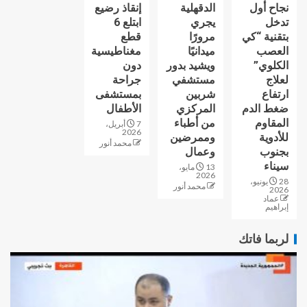
نجاح أول
الدقهلية
إنقاذ رضيع
تدخل
يجري
ابتلع 6
بتقنية “كي
مرورًا
قطع
العصب
ميدانيًا
مغناطيسية
الكلوي”
ويشيد بدور
دون
لعلاج
مستشفي
جراحة
ارتفاع
شربين
بمستشفى
ضغط الدم
المركزي
الأطفال
المقاوم
من أطباء
7 أبريل،
2026
للأدوية
وممرضين
محمد أنور
بجنوب
وعمال
سيناء
13 مايو،
2026
28 يونيو،
محمد أنور
2026
عماد
إبراهيم
لربما فاتك