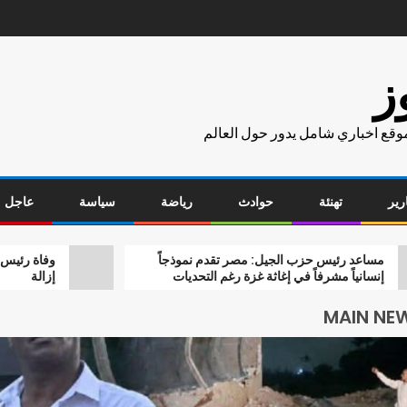
ز
موقع اخباري شامل يدور حول العالم
رير
تهنئة
حوادث
رياضة
سياسة
عاجل
يس حزب الجيل: مصر تقدم نموذجاً
وفاة رئيس وحدة محلية بالج
شرفاً في إغاثة غزة رغم التحديات
إزالة
MAIN NE