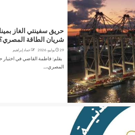
حريق سفينتي الغاز بمين
شريان الطاقة المصري؟
29 يوليو، 2026
عماد إبراهيم
بقلم: فاطمة القاضي في اختبار ح
المصري،...