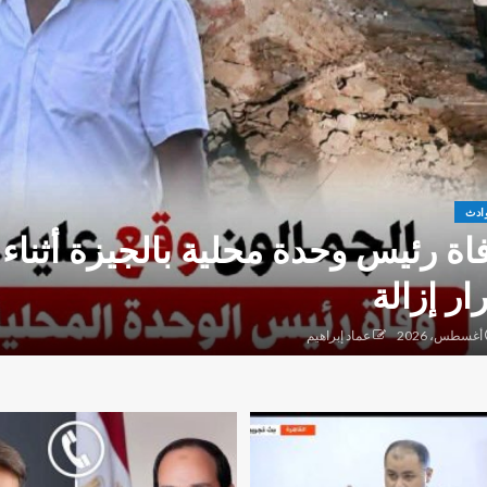
ادث
اة رئيس وحدة محلية بالجيزة أثناء 
ار إزالة
عماد إبراهيم