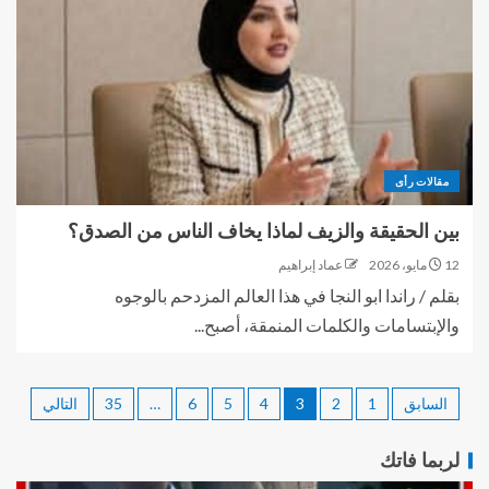
مقالات رأى
بين الحقيقة والزيف لماذا يخاف الناس من الصدق؟
12 مايو، 2026
عماد إبراهيم
بقلم / راندا ابو النجا في هذا العالم المزدحم بالوجوه
والإبتسامات والكلمات المنمقة، أصبح...
السابق
1
2
3
4
5
6
…
35
التالي
لربما فاتك