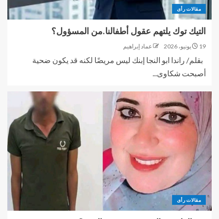
مقالات رأى
التيك توك يلتهم عقول أطفالنا.من المسؤول؟
19 يونيو، 2026
عماد إبراهيم
بقلم/ راندا ابو النجا إبنك ليس مريضًا لكنه قد يكون ضحية
أصبحت شكاوى...
مقالات رأى