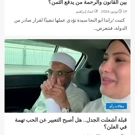
بين القانون والرحمة من يدفع الثمن؟
19 يونيو، 2026
عماد إبراهيم
كتبت /راندا ابو النجا سيدة تؤدي عملها تنفيذًا لقرار صادر من
الدولة، فتتعرض...
مقالات رأى
قبلة أشعلت الجدل.. هل أصبح التعبير عن الحب تهمة
في العلن؟