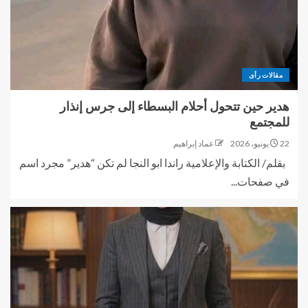
مقالات رأى
هدير حين تتحول أحلام البسطاء إلى جرس إنذار
للمجتمع
22 يونيو، 2026
عماد إبراهيم
بقلم/ الكتابة والإعلامية راندا ابو النجا لم تكن “هدير” مجرد اسم
في صفحات...