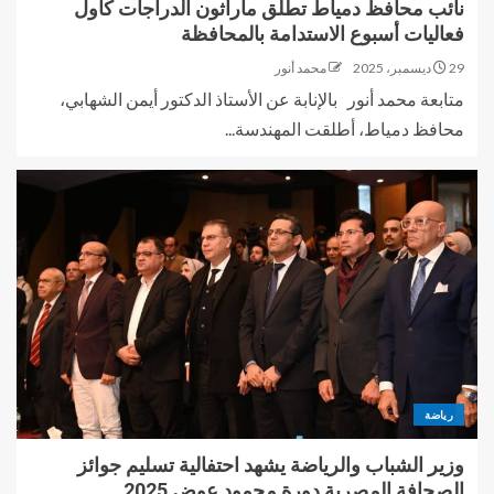
نائب محافظ دمياط تطلق ماراثون الدراجات كأول
فعاليات أسبوع الاستدامة بالمحافظة
29 ديسمبر، 2025
محمد أنور
متابعة محمد أنور بالإنابة عن الأستاذ الدكتور أيمن الشهابي،
محافظ دمياط، أطلقت المهندسة...
رياضة
وزير الشباب والرياضة يشهد احتفالية تسليم جوائز
الصحافة المصرية دورة محمود عوض 2025