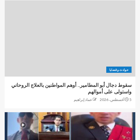
حوادث وقضايا
سقوط دجال أبو المطامير.. أوهم المواطنين بالعلاج الروحاني
واستولى على أموالهم
5 أغسطس، 2026
عماد إبراهيم