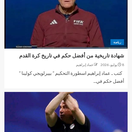
رياضة
شهادة تاريخية من أفضل حكم في تاريخ كرة القدم
8 يوليو، 2026
عماد إبراهيم
كتب ـ عماد إبراهيم اسطورة التحكيم ” بييرلويجي كولينا ”
أفضل حكم في...