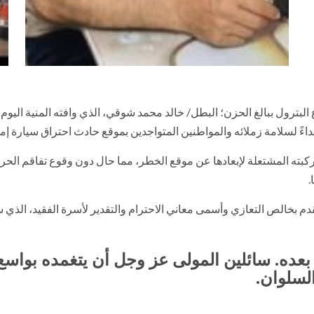
 البترول ببالغ الحزن؛ البطل/ خالد محمد شوقي، الذي وافته المنية اليوم 
فداءً لسلامة زملائه والمواطنين المتواجدين بموقع حادث احتراق سيارة إ
كبته المشتعلة لإبعادها عن موقع الخطر، مما حال دون وقوع تفاقم الحريق
.
 لتتقدم بخالص التعازي وأسمى معاني الاحترام والتقدير لأسرة الفقيد،
بعده. سائلين المولى عز وجل أن يتغمده بواسع
لسلوان.