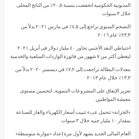
المديونية الحكومية انخفضت بنسبة ٢٠,٥٪ من الناتج المحلى
خلال ٣ سنوات
التضخم السنوي تراجع إلى ٤,٥٪ في مارس ٢٠٢١ بدلاً من
٢٣,٣٪ عام ٢٠١٦
احتياطي النقد الأجنبي تجاوز ٤٠ مليار دولار فى أبريل ٢٠٢١
ليغطي أكثر من ٧ شهور من فاتورة الواردات السلعية والخدمية
معدلات البطالة تراجعت إلى ٧,٢٪ في ديسمبر ٢٠٢٠ بدلاً من
١٣,٣٪ خلال عام ٢٠١٣
تعزيز الإنفاق على المشروعات التنموية.. لتحسين مستوى
معيشة المواطنين
«الخزانة» تتحمل عبء تثبيت أسعار الكهرباء والغاز للصناعة
بمقدار ١٠ مليار جنيه خلال ٣ سنوات
العام المالى الجديد يشهد لأول مرة إعداد «موازنة متوسطة»