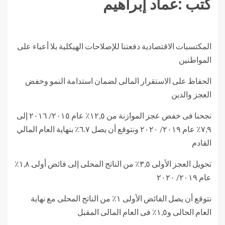
كتب :عماد إبراهيم
المكتسبات الاقتصادية دفعتنا للإصلاحات الهيكلية بلا أعباء على
المواطنين
الحفاظ على الاستقرار المالى لضمان استدامة النمو وخفض
العجز والدين
نجحنا فى خفض عجز الموازنة من ١٢,٥٪ عام ٢٠١٥/ ٢٠١٦ إلى
٧,٩٪ عام ٢٠١٩/ ٢٠٢٠ ونتوقع أن يصل ٦.٧٪؜ بنهاية العام المالي
القادم
تحويل العجز الأولى ٣,٥٪ من الناتج المحلى إلى فائض أولى ١,٨٪
عام ٢٠١٩/ ٢٠٢٠
نتوقع أن يصل الفائض الأولى ١٪ من الناتج المحلى مع نهاية
العام الحالى و١,٥٪ فى العام المالى المقبل