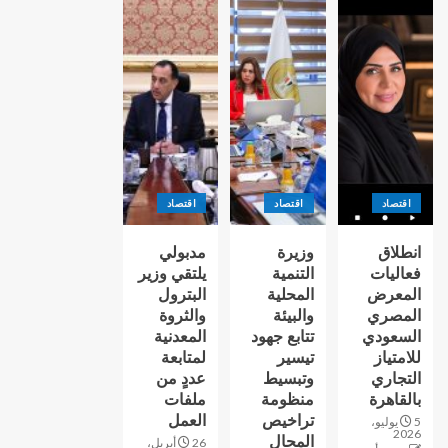
اقتصاد
اقتصاد
اقتصاد
انطلاق
وزيرة
مدبولي
فعاليات
التنمية
يلتقي وزير
المعرض
المحلية
البترول
المصري
والبيئة
والثروة
السعودي
تتابع جهود
المعدنية
للامتياز
تيسير
لمتابعة
التجاري
وتبسيط
عددٍ من
بالقاهرة
منظومة
ملفات
تراخيص
العمل
5 يوليو،
2026
المحال
26 أبريل،