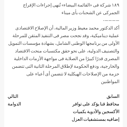
١٨٩ شركة فى «القائمة البيضاء» تُنهى إجراءات الإفراج
الجمركى عن الشحنات بأى ميناء
————-
أكد الدكتور محمد معيط وزير المالية، أن الإصلاح الاقتصادى
عملية ديناميكية، وقد نجحت مصر فى التنفيذ المتقن للمرحلة
الأولى من برنامجها الوطنى الشامل، بشهادة مؤسسات التمويل
والتصنيف الدولية، على نحو حقق مكتسبات منحت الاقتصاد
المصرى قدرًا كبيرًا من الصلابة فى مواجهة الأزمات الداخلية
والخارجية، ودفع الحكومة لإطلاق المرحلة الثانية التى تتضمن
حزمة من الإصلاحات الهيكلية لا تتضمن أى أعباء على
المواطنين
السابق
التالي
محافظ قنا يؤكد على توافر
الدوامة
الأكسجين والأدوية بكميات
إضافيه بمستشفيات العزل