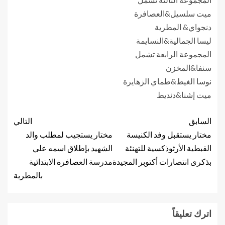
ميت سلسيل&العصافرة
دنجواي& المطرية
ليسا الجمالية&النسايمة
المجموعة الرابعة تشمل
سنفا&المخزن
نوسا الغيط&طماي الزهايرة
ميت إشنا&دنديط
السابق
التالي
مختار يستقبل وفد الكنيسة
مختار يستجيب لمطلب والد
القبطية الأرثوذكسية للتهنئة
الشهيد بإطلاق اسمه علي
بذكرى انتصارات أكتوبر المجيدة
مدرسة العصافرة الابتدائية
بالمطرية
اترك تعليقاً