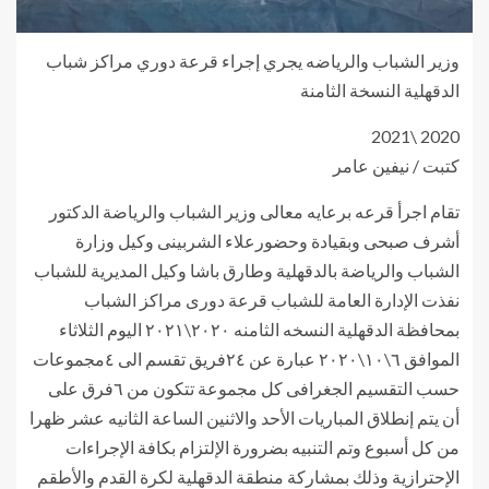
وزير الشباب والرياضه يجري إجراء قرعة دوري مراكز شباب
الدقهلية النسخة الثامنة
2020 \2021
كتبت / نيفين عامر
تقام اجرأ قرعه برعايه معالى وزير الشباب والرياضة الدكتور
أشرف صبحى وبقيادة وحضورعلاء الشربينى وكيل وزارة
الشباب والرياضة بالدقهلية وطارق باشا وكيل المديرية للشباب
نفذت الإدارة العامة للشباب قرعة دورى مراكز الشباب
بمحافظة الدقهلية النسخه الثامنه ٢٠٢٠\٢٠٢١ اليوم الثلاثاء
الموافق ٦\١٠\٢٠٢٠ عبارة عن ٢٤فريق تقسم الى ٤مجموعات
حسب التقسيم الجغرافى كل مجموعة تتكون من ٦فرق على
أن يتم إنطلاق المباريات الأحد والاثنين الساعة الثانيه عشر ظهرا
من كل أسبوع وتم التنبيه بضرورة الإلتزام بكافة الإجراءات
الإحترازية وذلك بمشاركة منطقة الدقهلية لكرة القدم والأطقم