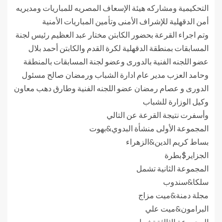
التحكيمية ومشاركه هيئة الإسعاف المصريه للمباريات ومديريه
أمن الدقهلية للإشراف الأمنى وتأمين المباريات الأمنية
وتم اجراء القرعة بحضور الكابتن مختار عبد العظيم رئيس لجنة
المسابقات بمنطقة الدقهلية لكرة القدم والكابتن أحمد بلال
عضو اللجنه الفنية بالدورى وعضو لجنة المسابقات بالمنطقة
وحامد العزب مدير عام ادارة الشباب ورمضان صالح مسئول
الدورى و عصام رمضان عضو اللجنه الفنية وطارق دهب معاون
وكيل الوزارة للشباب
وأسفرت نتيجة القرعة عن التالي
المجموعة الأولى منشأة البدوي&بهوت
بساط كريم الدين&الزهراء
الجزاير$بطرة
المجموعة الثانية تشمل
سلكا&سندوب
مجلة دمنة&ميت مزاج
البرامون&ميت علي
المجموعة الثالثة تشمل