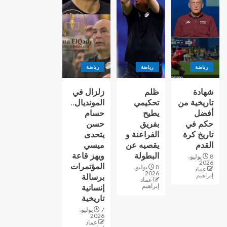
رياضة
رياضة
رياضة
شهادة
ظلم
زلزال في
تاريخية من
تحكيمي
المونديال..
أفضل
يطيح
حسام
حكم في
بفريق
حسن
تاريخ كرة
الفراعنة و
يتحدى
القدم
يقصيه عن
ميسي
البطولة
ويهز قاعة
8 يوليو،
2026
المؤتمرات
8 يوليو،
عماد
2026
إبراهيم
برسالة
عماد
إبراهيم
إنسانية
تاريخية
7 يوليو،
2026
عماد