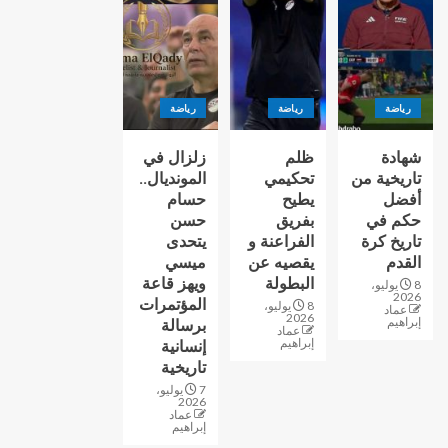
رياضة
رياضة
رياضة
شهادة
ظلم
زلزال في
تاريخية من
تحكيمي
المونديال..
أفضل
يطيح
حسام
حكم في
بفريق
حسن
تاريخ كرة
الفراعنة و
يتحدى
القدم
يقصيه عن
ميسي
البطولة
ويهز قاعة
8 يوليو،
2026
المؤتمرات
8 يوليو،
عماد
2026
إبراهيم
برسالة
عماد
إبراهيم
إنسانية
تاريخية
7 يوليو،
2026
عماد
إبراهيم