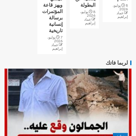
البطولة
ويهز قاعة
8 يوليو،
2026
المؤتمرات
8 يوليو،
عماد
2026
إبراهيم
برسالة
عماد
إبراهيم
إنسانية
تاريخية
7 يوليو،
2026
عماد
إبراهيم
لربما فاتك
حوادث