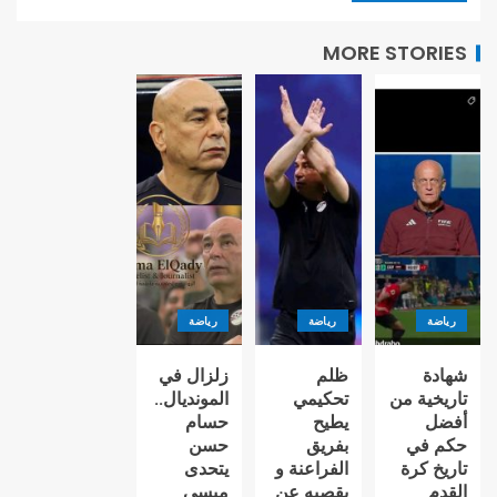
MORE STORIES
رياضة
رياضة
رياضة
شهادة
ظلم
زلزال في
تاريخية من
تحكيمي
المونديال..
أفضل
يطيح
حسام
حكم في
بفريق
حسن
تاريخ كرة
الفراعنة و
يتحدى
القدم
يقصيه عن
ميسي