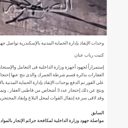
وحدات الإنقاذ بإدارة الحماية المدنية بالإسكندرية تواصل جه
كتبت رباب عنان
إستمراراً لجهود أجهزة وزارة الداخلية فى التعامل والإستج
العقارات بدائرة قسم شرطة الجمرك والذى نتج عنها إحتجاز 
على الفور تم الدفع بوحدات الإنقاذ بإدارة الحماية المدنية
ونتج عن ذلك إحتجاز عدد 3 أشخاص من قاطنى العقار ، وتمكنت القوات من خلال إستخدام السلم الهيدروليكى من إنزال المُحتجزين، وتم وضع الحواجز الحديدية حول العقار لتأمين المارة.
وقد لاقى سرعة إنتقال القوات لمحل البلاغ وإنقاذ المحتجز
السابق
مواصلة جهود وزارة الداخلية لمكافحة جرائم الإتجار بالمواد