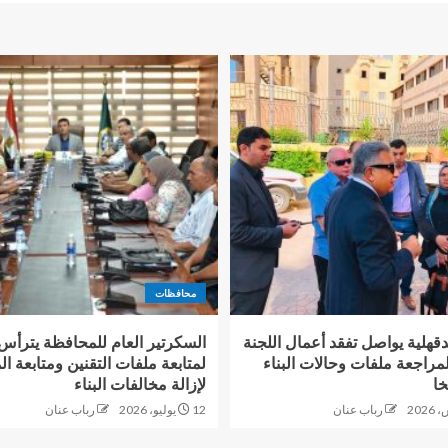
محافظات
قهلية يواصل تفقد أعمال اللجنة
السكرتير العام للمحافظة يترأس 
مراجعة ملفات وحالات البناء
خا
لإزالة مخالفات البناء
رباب عنان
12 يوليو، 2026
رباب عنان