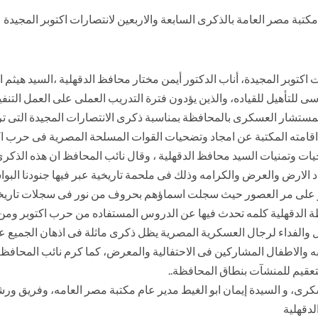
كتبة مصر العامة بالذكرى السابعة والاربعين لانتصارات اكتوبر المجيدة
الات محافظات مصر بالذكرى ال47 لانتصارات اكتوبر المجيدة، أناب الدكتور أيمن مختار محافظ الدق
سى للتأهيل للقياده، والذين يؤدون فترة التدريب العملى على العمل التن
مستشار العسكرى بالمحافظة بمناسبة ذكرى الانتصارات المجيدة التى تر
ات وتمنيات السيد محافظ الدقهلية ، وقال نائب المحافظ ان هذه الذكرى 
د الارض والعرض والكرامه وذلك فى ملحمة تاريخية عبر فيها جنودنا البو
ار على مر العصور حيث سجلت اسماؤهم بحروف من نور فى سجلات تاريخنا
 الدقهلية كلمه تحدث فيها عن الدروس المستفاده من حرب اكتوبر ومن ه
والفداء لرجال العسكرية المصرية يظل ذكرى ماثلة فى اذهان الجميع عل
به والاطفال المشاركين فى الاحتفالية والمعرض، كما كرم نائب المحافظ 
تعقيم للمنشآت بنطاق المحافظة..
كرى، و السيدة إيمان ابو الغيط مدير عام مكتبة مصر العامه، وفريق ور
لدقهلية