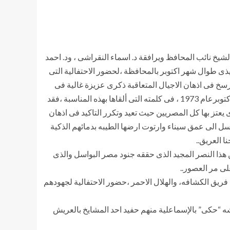
هلية ،السيد هيثم الشيخ نائب المحافظ ويرافقة د. اسماء النقراشى ، ود. احمد
فيذى طوال شهر اكتوبر بالمحافظة ،لحضور الاحتفالية التى
سخ فى اذهان الاجيال المتعاقبة ذكرى عزيزة غالية فى
نفوس المصريين جميعا ، وقد بدأت الاحتفالية بتفقد معرض اقامته المكتبة عن امجاد وتضحيات القوات المسلحة المصرية فى حرب اكتوبرعام 1973 ، فى كلمته التى ألقاها بهذه المناسبة ،فقد
يعتز بها كل المصريين حيث تعيد وتكرر التاكيد فى اذهان
اسل الى عمق سيناء وارتوت ارضها الطيبه بدمائهم الذكية
 العريق..
ذا النصر المجيد الذى حققه جنود مصر البواسل والذى
ى مر العصور..
فريق الكشافه، والهلال الاحمر ،حضور الاحتفالية لجهودهم
شه “حكى” بالإسماعلية منهم حفيد احد المشايخ بالعريش