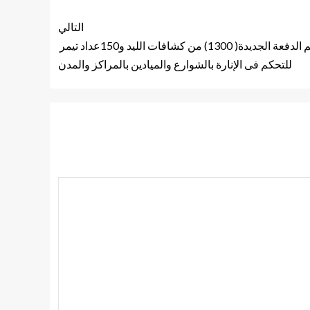
التالي
مختار يكلف مدير عام المرافق بتسلم الدفعة الجديدة( 1300) من كشافات الليد و150عداد تيمر
للتحكم فى الإنارة بالشوارع والميادين بالمراكز والمدن