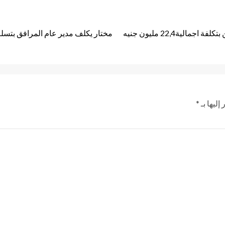
لية22,4 مليون جنيه
إليها بـ
*