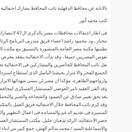
بالانابة عن محافظ الدقهلية نائب المحافظ يشارك احتفالية م
كتب محمد أنور
فى اطار احتف
مختار ، ود. محمود راشد اعضاء فريق متدربى البرنامج الرئا
نظمتها مكتبة مصر العامة بالمنصورة بالتنسيق مع مكتب ال
نقل نائب المحافظ للحاضرين والمشاركين فى الاحتفالية تحي
الجميع الفخر والاعتزار بجيشنا الباسل الذى استطاع استردا
وارواحهم الطاهرة، مؤكدا ان مصر لن تنسى شهدائها الابر
وقد القى العقيد تامر العوضى المستشار العسكرى لمحافظة
يعد بحق تعبير صادق عن الصمود والشجاعة والصبر والتحمل 
وقد كرم نائب المحافظ خلال الاحتفالية فريق العمل بالمكت
المتميزة فى تقديم الدعم والمسانده فى اعمال التطهير وال
حضر الاحتفالية، الرائد شعبان خليل، مكتب المستشار العس
والاسماعلية السيد / محمد سالم الهش، جمع كبير من ابناء ا