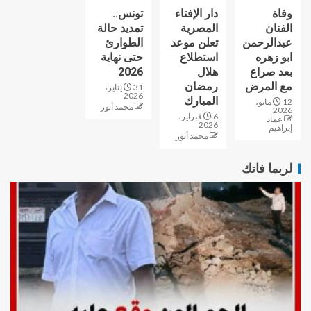
وفاة
دار الإفتاء
تونس..
الفنان
المصرية
تمديد حالة
عبدالرحمن
تعلن موعد
الطوارئ
ابو زهره
استطلاع
حتى نهاية
بعد صراع
هلال
2026
مع المرض
رمضان
31 يناير،
2026
المبارك
12 مايو،
محمد أنور
2026
6 فبراير،
عماد
2026
إبراهيم
محمد أنور
لربما فاتك