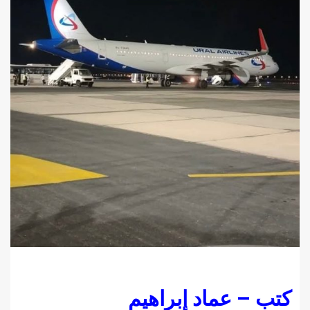
كتب – عماد إبراهيم