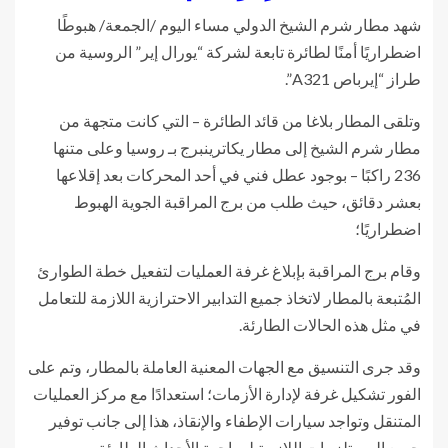
شهد مطار شرم الشيخ الدولي مساء اليوم /الجمعة/ هبوطًا
اضطراريًا أمنًا لطائرة تابعة لشركة “يورال إير” الروسية من
طراز “إيرباص A321”.
وتلقى المطار بلاغا من قائد الطائرة – التي كانت متجهة من
مطار شرم الشيخ إلى مطار يكاترينبرج بـ روسيا وعلى متنها
236 راكبًا – بوجود عطل فني في أحد المحركات بعد إقلاعها
بعشر دقائق، حيث طلب من برج المراقبة الجوية الهبوط
اضطراريًا؛
وقام برج المراقبة بإبلاغ غرفة العمليات لتفعيل خطة الطوارئ
المُتبعة بالمطار لاتخاذ جميع التدابير الاحترازية اللازمة للتعامل
في مثل هذه الحالات الطارئة.
وقد جرى التنسيق مع الجهات المعنية العاملة بالمطار، وتم على
الفور تشكيل غرفة لإدارة الأزمات؛ استعدادًا مع مركز العمليات
المتنقل وتواجد سيارات الإطفاء والإنقاذ، هذا إلى جانب توفير
جميع المستلزمات اللازمة لمواجهة الأحداث الطارئة.