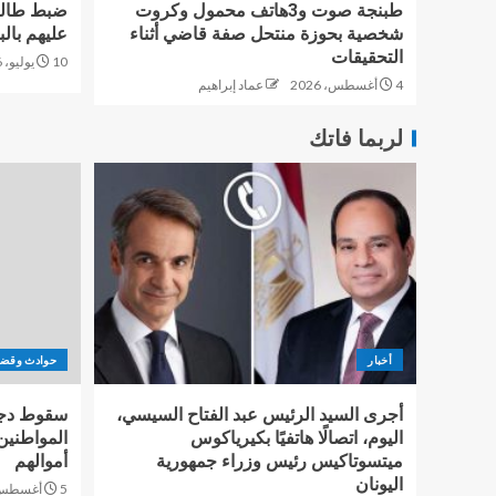
طبنجة صوت و3هاتف محمول وكروت
ضبط طالب 
شخصية بحوزة منتحل صفة قاضي أثناء
عليهم بالب
التحقيقات
10 يوليو، 2026
4 أغسطس، 2026
عماد إبراهيم
لربما فاتك
أخبار
حوادث وقضا
أجرى السيد الرئيس عبد الفتاح السيسي،
سقوط دجال
اليوم، اتصالًا هاتفيًا بكيرياكوس
المواطنين
ميتسوتاكيس رئيس وزراء جمهورية
أموالهم
اليونان
5 أغسطس، 2026