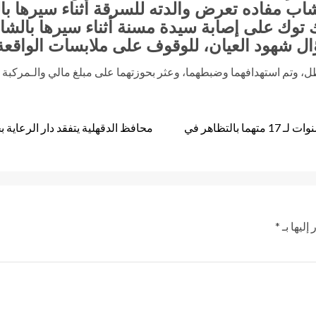
ب مفاده تعرض والدته للسرقة أثناء سيرها بال
توك على إصابة سيدة مسنة أثناء سيرها بالشار
ال شهود العيان، للوقوف على ملابسات الواقعة
ل، وتم استهدافهما وضبطهما، وعثر بحوزتهما على مبلغ مالي والـمركبة
جنايات الجيزة، المنعقدة بطره، تقضى بالسجن المشدد 5 سنوات لـ 17 متهما بالتظاهر في
محافظ الدقهلية يتفقد دار الرعاية
إليها بـ
*