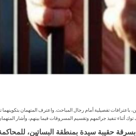
، باعترافات تفصيلية أمام رجال المباحث. واعترف المتهمان بتكوينهما
رائمهم وتقسيم المسروقات فيما بينهم، وأشار المتهمان إلى أنهما نفذا 4 وقائع سرقات بأ
بسرقة حقيبة سيدة بمنطقة البساتين، للمحاكمة ا