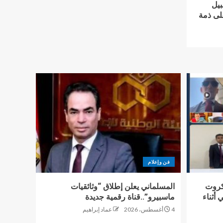
بيل
لى ذمة
فن وإعلام
ل وكروت
المسلماني يعلن إطلاق “وثائقيات
أثناء
ماسبيرو”..قناة رقمية جديدة
4 أغسطس، 2026
عماد إبراهيم