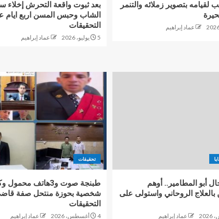
لقيامه بتصوير زملائه والتنمر
بعد ثبوت واقعة التحرش إخلاء س
حيرة
الشاب وحبس المسن اربع ايام ع
التحقيقات
عماد إبراهيم
5 يوليو، 2026
عماد إبراهيم
يا
تحقيقات
 أبو المطامير.. أوهم
طبنجة صوت و3هاتف محمو
 بالعلاج الروحاني واستولى على
شخصية بحوزة منتحل صفة قاضي 
التحقيقات
عماد إبراهيم
4 أغسطس، 2026
عماد إبراهيم