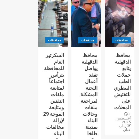
محافظات
محافظات
محافظات
محافظ
محافظ
السكرتير
الدقهلية
الدقهلية
العام
يتابع
يواصل
للمحافظة
حملات
تفقد
يترأس
الطب
أعمال
اجتماعاً
البيطري
اللجنة
لمتابعة
للتفتيش
المشكلة
ملفات
على
لمراجعة
التقنين
المحلات
ملفات
ومتابعة
وحالات
الموجة 29
4
أغسطس،
البناء
لإزالة
2026
رباب
بمدينة
مخالفات
عنان
طلخا
البناء