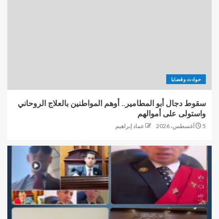
حوادث وقضايا
سقوط دجال أبو المطامير.. أوهم المواطنين بالعلاج الروحاني
واستولى على أموالهم
5 أغسطس، 2026
عماد إبراهيم