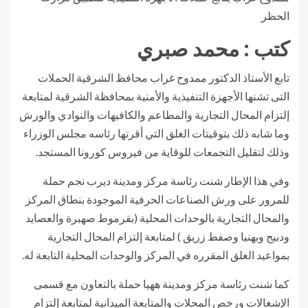
الحظر
كتب : محمد صبري
تابع الأستاذ الدكتور ممدوح غراب محافظ الشرقية الحملات
التى تشنها الأجهزة التنفيذية والأمنية بمحافظة الشرقية لمتابعة
إلتزام المحال التجارية والمطاعم والكافيهات والنوادي والورش
وما شابه ذلك بتوقيتات الغلق التي أقرتها رئاسه مجلس الوزراء
وذلك لتقليل التجمعات للوقاية من فيروس كورونا المستجد.
وفي هذا الإطار شنت رئاسة مركز ومدينة ديرب نجم حملة
للمرور على ورش الصناعات الحرفية الموجودة بنطاق المركز
والمحال التجارية بالوحدات المحلية (بقرموط صهبرة والعصايد
ودبيج وبهنيا وصفط زريق ) لمتابعة إلتزام المحال التجارية
بمواعيد الغلق المقرره في المركز والوحدات المحلية التابعة له.
كما شنت رئاسة مركز ومدينة ههيا حملة بالتعاون مع قسمى
الإشغالات ورخص المحلات والمتابعة الميدانية لمتابعة إلتزام