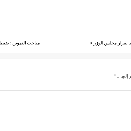
ما بقرار مجلس الوزراء
مباحث التموين : ضبط م
إليها بـ
*