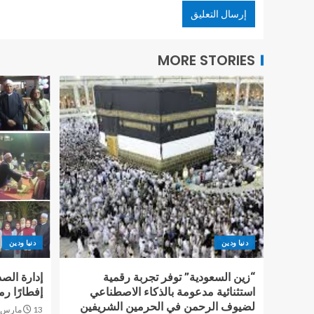
MORE STORIES
دنيا ودين
دنيا ودين
“زين السعودية” توفر تجربة رقمية
إدارة الصد
استثنائية مدعومة بالذكاء الاصطناعي
إفطارًا رم
لضيوف الرحمن في الحرمين الشريفين
13 مارس، 2026