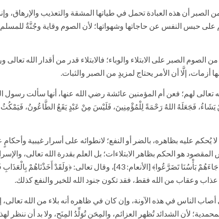
من الصبر أن هذه العبادة تحمل في طياتها المشقة والتعذيب والإرهاق، وإ
ئم على حبس النفس عن حاجاتها وشهواتها؛ لأن الصوم وقاية وجُنَّةٌ للمس
الصوم الصبر على الابتلاء والوباء؛ فالابتلاء قدر من أقدار الله تعالى
ها أزمات، إلَّا أن الأمر يحتاج لمزيدٍ من الصبر والثبات.
الله تعالى لهم؛ فعن أم المؤمنين عائشة رضي الله عنها، أنها سألت رسول 
َجَعَلَهُ اللهُ رَحْمَةً لِلْمُؤْمِنِينَ، فَلَيْسَ مِنْ عَبْدٍ يَقَعُ الطَّاعُونُ، فَيَمْكُثُ فِي بَلَدِهِ
ُحكم عليه بظاهره، بالضر أو النفع؛ لانطوائه على أسرار غيبية وأحكامٍ علوية لا
َاتِ وَالسَّيِّئَاتِ لَعَلَّهُمْ يَرْجِعُونَ﴾ [الأعراف: 168]، فليس المقصود هو الحكم بظاهر الابتلاءات؛ بل ا
عذاب وعقاب من الله فقط، فقد تكون جنود الله للخير والنفع كذلك.
ب الناس في هذه الآونة، وإن كان في ظاهره أنه بلاء من الله تعالى، إلَّا
لأن الشدائد تُظهر العزائم، والمِحَن تُوَلِّدُ المِنَح، ولا بد أن ننظر لهذ