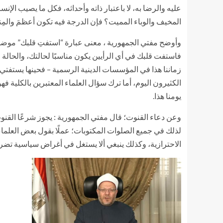
عليه والرضا به، لا باعتبار ذاته وأحداثه، فكل ما يصيب الإن
المخيف والوباء المميت؟ فإن الدرجة فيه تكون أعظمَ والمِنح
وأوضح مفتي الجمهورية ، معنى عبارة “استفتِ قلبك” موضحًا
فاستفت قلبك في أي الرأيين يكون مناسبًا لحالتك، والحالة ا
زماننا هذا في المؤسسات الدينية الرسمية – فحينها يستفتي 
الكثيرون اليوم، أما ترك سؤال العلماء المعتبرين بالكلية ف
يومنا هذا.
وعن دعاء القنوت؛ قال مفتي الجمهورية : يجوز شرعًا القنو
لذلك في جميع الصلوات المكتوبات؛ عملًا بقول بعض العلماء،
الاحترازية، وكذلك ينبغي ألا يستغل في أغراض سياسية تض