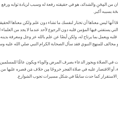
سان من المِحَنِ والشدائد، هو في حقيقته رفعة له وسبب لزيادة ثوابه ورفع
َة بسببه أكبر.
 أنها ليس معناها أن تختار لنفسك ما تشاء دون علم ولكن معناها الحقيقي
لتي يستفتي فيها المؤمن قلبه دون الرجوع لأحد عندما لا يجد من العلماء ا
قلبه ويعمل بما يرتاح له، ولكن أيضًا عن علم بالله عز وجل ومعرفة بدين
هو مخالف للمنهج النبوي فقد سأل الصحابة الكرام النبي صلي الله عليه و
ت في الصلاة ويجوز الدعاء بصرف المرض والوباء ويكون عامًّا للمسلمين 
 أو الاقتصار عليه في صلاة الفجر خروجًا مِن خلاف مَن قصره عليها من 
ر الاستقرار كما حدث سابقًا في شكل مسيرات تجوب الشوارع.