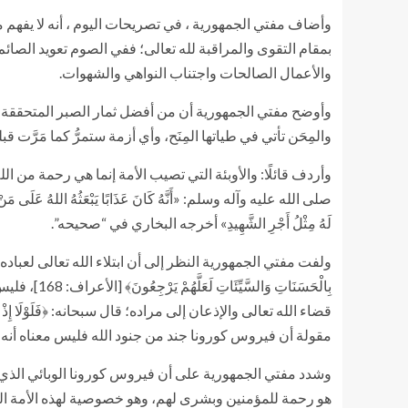
وأضاف مفتي الجمهورية ، في تصريحات اليوم ، أنه لا يفهم 
بمقام التقوى والمراقبة لله تعالى؛ ففي الصوم تعويد الصا
والأعمال الصالحات واجتناب النواهي والشهوات.
وأوضح مفتي الجمهورية أن من أفضل ثمار الصبر المتحققة من 
والمِحَن تأتي في طياتها المِنَح، وأي أزمة ستمرُّ كما مَرَّت قبل
وأردف قائلًا: والأوبئة التي تصيب الأمة إنما هي رحمة من 
صلى الله عليه وآله وسلم: «أَنَّهُ كَانَ عَذَابًا يَبْعَثُهُ اللهُ عَلَى مَنْ يَشَاءُ، ف
لَهُ مِثْلُ أَجْرِ الشَّهِيدِ» أخرجه البخاري في “صحيحه”.
ولفت مفتي الجمهورية النظر إلى أن ابتلاء الله تعالى لعباده لا ي
بِالْحَسَن
مقولة أن فيروس كورونا جند من جنود الله فليس معناه أنه 
وشدد مفتي الجمهورية على أن فيروس كورونا الوبائي الذي أصا
هو رحمة للمؤمنين وبشرى لهم، وهو خصوصية لهذه الأمة المحمدية؛ 