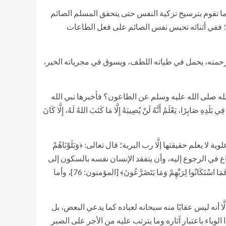
نما تقوم بترسيخ تزكية النفس حتى يتحقق المسلم الصائم
لم؛ ففي أثنائه تحبس نفس الصائم على فعل الطاعات
 ورحمته، يحمل في طياته اللطف، ويسوق في مجرياته الخير،
الله صلى الله عليه وسلم عن الطاعون؟ فأخبرها نبي الله
 صَابِرًا، يَعْلَمُ أَنَّهُ لَنْ يُصِيبَهُ إِلَّا مَا كَتَبَ اللهُ لَهُ، إِلَّا كَانَ
 يعلم حقيقتها إلَّا رب البرية؛ قال تعالى: ﴿وَبَلَوْنَاهُمْ
لعلم بقدرة الله تعالى، والإسراع في الرجوع إليه، وأن يتفقد الإنسان نفسه بالسكون إلى
قضاء الله تعالى والإذعان إلى مراده؛ قال سبحانه: ﴿فَلَوْلَا إِذْ جَاءَهُمْ بَأْسُنَا تَضَرَّعُوا﴾ [الأنعام: 43]، وقال تعالى: ﴿وَلَقَدْ أَخَذْنَاهُمْ بِالْعَذَابِ فَمَا اسْتَكَانُوا لِرَبِّهِمْ وَمَا يَتَضَرَّعُونَ﴾ [المؤمنون: 76]، وأما
 أنه ليس عقابًا منه سبحانه لعباده كما يدعي البعض، بل
ا الوباء باعتبار آثاره وما يترتب عليه من الأجر على الصبر