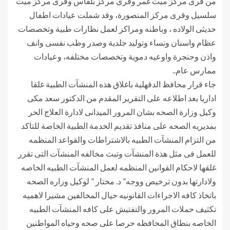
من قرى مركز ميت غمر وقرى مركز بلقاس وقرى مركز ميت
سلسيل وقرى مركز المنصورة، وقد شملت عيادات اطفال
حديثى الولاده ، وباطنه ومراكز لعمل نظارات طبية وتخصصات
عظام واسنان ونساء وتوليد جلدية وصدر وطب نفسى وانف
واذن وحنجرة واوعيه دموية وتخصصات مختلفه، وعيادات
ممارس عام..
جاء قرار محافظ الدقهلية باغلاق هذه المنشآت الطبية غلقا
اداريا بعد اطلاعه على التقرير المقدم من الدكتور سعد مكى
وكيل وزارة الصحه بشان المرور الميدانى لادارة العلاج الحر
بمديريه الصحه على منافذ تقديم الخدمة الطبية الخاصة للتاكد
من التزام المنشآت الطبيه بالاشتراطات والقواعد المنظمه
للعمل فى مثل هذة المنشآت وتبث مخالفه المنشآت التى تقرر
غلقها لاحكام القوانين المنظمه لعمل المنشآت الطبيه الخاصه
ولادارتها بدون ترخيص ووجه” د. مختار ” لوكيل وزاره الصحه
باتخاذ كافه الاجراءات القانونيه حيال المخالفين مشيرا لاهميه
تكثيف حملات المرور والتفتيش على كافه المنشآت الطبيه
الخاصه بنطاق المحافظه حرصا على صحه وحياه المواطنين