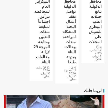
محافظ
محافظ
السكرتير
الدقهلية
الدقهلية
العام
يتابع
يواصل
للمحافظة
حملات
تفقد
يترأس
الطب
أعمال
اجتماعاً
البيطري
اللجنة
لمتابعة
للتفتيش
المشكلة
ملفات
على
لمراجعة
التقنين
المحلات
ملفات
ومتابعة
وحالات
الموجة 29
4
أغسطس،
البناء
لإزالة
2026
رباب
بمدينة
مخالفات
عنان
طلخا
البناء
4
12 يوليو،
أغسطس،
2026
2026
رباب
رباب
عنان
عنان
لربما فاتك