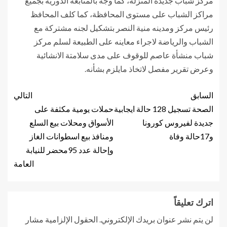
مركز شباب جديدة المنزلة، كما وجه بالمتابعة الدورية بجميع
مراكز الشباب على مستوى المحافظة، كما كلف المحافظ
رئيس مركز ومدينه منية النصر بتشكيل لجنه مشتركة مع
الشباب والرياضة لاجراء معاينه على الطبيعة لسلم مركز
شباب منشأة عاصم للوقوف على مدى سلامتة الانشائية
وعرض تقرير مفصل لاتخاذ مايلزم بشأنه.
السابق
التالي
الصحة تسجيل 128 حالة ايجابية
حملات يومية مكثفة على
جديدة لفيروس كورونا
الأسواق ومحلات بيع السلع
و17حالة وفاة
ومنافذ بيع اسطوانات الغاز
وإحالة عدد 95محضر للنيابة
العامة
اترك تعليقاً
لن يتم نشر عنوان بريدك الإلكتروني.
الحقول الإلزامية مشار