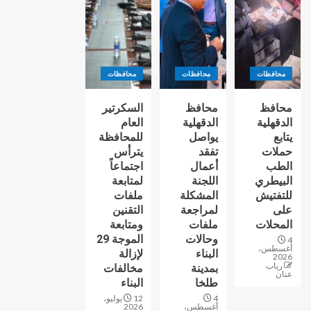
محافظات
محافظات
محافظات
محافظ
محافظ
السكرتير
الدقهلية
الدقهلية
العام
يتابع
يواصل
للمحافظة
حملات
تفقد
يترأس
الطب
أعمال
اجتماعاً
البيطري
اللجنة
لمتابعة
للتفتيش
المشكلة
ملفات
على
لمراجعة
التقنين
المحلات
ملفات
ومتابعة
وحالات
الموجة 29
4
أغسطس،
البناء
لإزالة
2026
رباب
بمدينة
مخالفات
عنان
طلخا
البناء
4
12 يوليو،
أغسطس،
2026