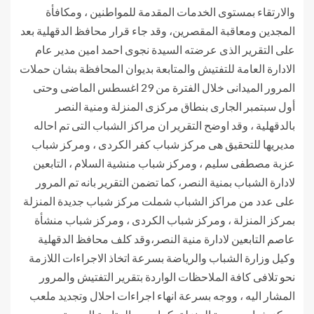
والارتقاء بمستوى الخدمات المقدمة للمواطنين ، ومكافأة
المجدين ومعاقبة المقصرين، وقد جاء قرار محافظ الدقهلية بعد
على التقرير الذى عرضته السيدة نجوى احمد امين مدير عام
الادارة العامة للتفتيش والمتابعة بديوان المحافظة بشان حملات
المرور الميدانى خلال الفترة من 29 اغسطس الماضى وحتى
أول سبتمبر الجارى بنطاق مركزى المنزلة ومنية النصر
بالدقهلية ، وقد اوضح التقرير ان مراكز الشباب التى تم احاله
مديريها للتحقيق هى مركز شباب كفر الكردى ، ومركز شباب
عزبة مصطفى سليم ، ومركز شباب منشية السلام ، التابعين
لادارة الشباب بمنية النصر، كما تضمن التقرير بانه تم المرور
على عدد من مراكز الشباب شملت مركز شباب جديدة المنزلة
بمركز المنزلة ، ومركز شباب الكردى ، ومركز شباب منشأة
عاصم التابعين لادارة منية النصر،وقد كلف محافظ الدقهلية
وكيل وزارة الشباب والرياضة بسرعة اتخاذ الاجراءات اللازمة
نحو تلافى كافة الملاحظات الواردة بتقرير التفتيش والمرور
المشار اليه ، ووجه بسرعة انهاء اجراءات احلال وتجديد ملعب