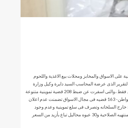
لية على الاسواق والمخابز ومحلات بيع الاغذية واللحوم
تقرير الذى عرضة المحاسب السيد دايرة وكيل وزارة
التموين عن نشاط لجان المرور والتفتيش بمديرية التموين على عدد من المخابز والمحلات والاسواق بنطاق المحافظة خلال يوم واحد فقط ،والتى اسفرت عن ضبط 208 قضية تموينية متنوعة
شملت ( 45 قضية فى مجال المخابز تضمنت نقص اوزان ونقص مواصفات وتوقف انتاج وتجميع بطاقات وعدم اعطاء بون صرف للمواطن- 163 قضيه فى مجال الاسواق تضمنت عدم اعلان
 خارج السلخانه وتصرف فى سلع تموينية وعدم وجود
فواتير شراء وعدم وجود قائمه بيانات وغش تجارى) هذا وقد شملت المضبوطات فى الحملات المشار اليها ضبط 141 قسطرة طبيه منتهيه الصلاحية و30 عبوه محاليل تباع بأزيد من السعر