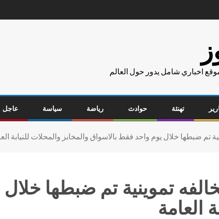
ز
موقع اخباري شامل يدور حول العالم
رير
تهنئة
حوادث
رياضة
سياسة
عاجل
ار يقرر إحالة 208 مخالفه تموينية تم ضب
ة العامة