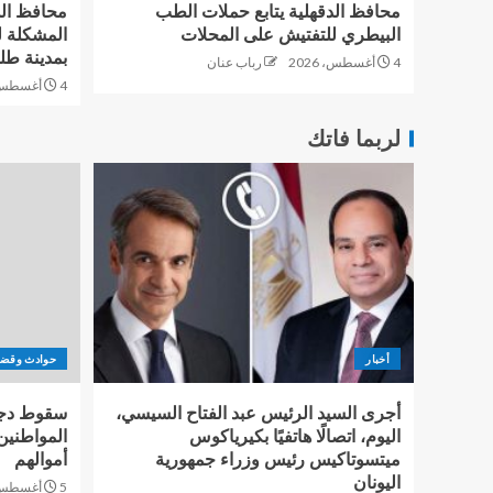
محافظ الدقهلية يتابع حملات الطب
محافظ الد
البيطري للتفتيش على المحلات
المشكلة ل
بمدينة طل
4 أغسطس، 2026
رباب عنان
4 أغسطس، 2026
لربما فاتك
أخبار
حوادث وقضا
أجرى السيد الرئيس عبد الفتاح السيسي،
سقوط دجال
اليوم، اتصالًا هاتفيًا بكيرياكوس
المواطنين
ميتسوتاكيس رئيس وزراء جمهورية
أموالهم
اليونان
5 أغسطس، 2026