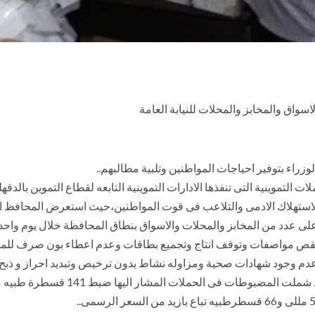
اء بتوفير احياجات المواطنين وتلبية مطالبهم..
 التموينية التى تنفذها الادارات التموينية التابعه لقطاع التموين بالدقه
لاستهلاك الادمى والتلاعب فى قوت المواطنين،حيث استعرض المحافظ ال
دم وجود شهادات صحية ومزاوله نشاط بدون ترخيص وتبديد احراز و ذبح