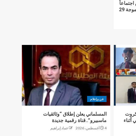
اجتماعاً
لمتابعة ملفات التقنين ومتابعة الموجة 29
فن وإعلام
ل وكروت
المسلماني يعلن إطلاق “وثائقيات
أثناء
ماسبيرو”..قناة رقمية جديدة
4 أغسطس، 2026
عماد إبراهيم