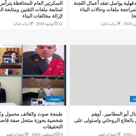
قهلية يواصل تفقد أعمال اللجنة
السكرتير العام للمحافظة يترأس 
مراجعة ملفات وحالات البناء
خا
لإزالة مخالفات البناء
رباب عنان
12 يوليو، 2026
رباب عنان
يا
تحقيقات
 أبو المطامير.. أوهم
طبنجة صوت و3هاتف محمو
 بالعلاج الروحاني واستولى على
شخصية بحوزة منتحل صفة قاضي 
التحقيقات
عماد إبراهيم
4 أغسطس، 2026
عماد إبراهيم