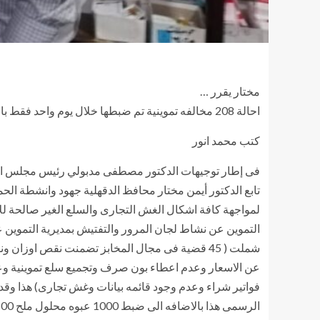
مختار يقرر …
احالة 208 مخالفه تموينية تم ضبطها خلال يوم واحد فقط بالاسواق والمخابز والمحلات للنيابة العامة
كتب محمد انور
فى إطار توجيهات الدكتور مصطفى مدبولي رئيس مجلس الوزر
تابع الدكتور أيمن مختار محافظ الدقهلية جهود وانشطة الحملات
لمواجهة كافة اشكال الغش التجارى والسلع الغير صالحة ل
عن الاسعار وعدم اعطاء بون صرف وتجميع سلع تموينية وع
الرسمى هذا بالاضافه الى ضبط 1000 عبوه محلول ملح 500 مللى و66 قسطرطبيه تباع بازيد من السعر الرسمى..