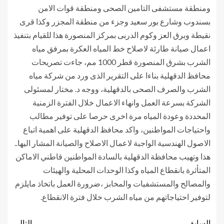
ومنطقة مستشفى التامين الصحى ومنطقة قوات الامن
بسندوب وشارع بور سعيد وجزء من منطقة المجزر وكذا قرى
نقيطة وبرق العز وكوم الدربى بمركز المنصورة هذا للقيام بتنفيذ
اعمال صيانة طارئة لاصلاح خط المياه العكرة بمرفق مياه
الشرب بشرق المنصورة قطر 1000 مم، جاءت تصريحات
محافظ الدقهلية بناءا على التقرير الذى ورد من شركة مياه
الشرب والصرف الصحى بالدقهلية، ووجه د. مختار لمسئولى
الشركة بسرعة العمل وانهاء الاعمال خلال الفترة الزمنية
المحددة وعودة المياه مرة اخرى حرصا على توفير مطالب
واحتياجات المواطنين، واكد محافظ الدقهلية على اهمية اتباع
الاصول الهندسية الواجبة لاعمال الاصلاح والصيانة المشار اليها..
هذا وتهيب محافظة الدقهلية بالسادة المواطنين قاطني الاماكن
المتأثرة بانقطاع المياه وكذا الوحدات المحلية والهيئات
والمصالح والمستشفيات والمخابز ،ضرورة العمل باتخاذ مايلزم
لتوفير احتياجاتهم من مياه الشرب خلال فترة الانقطاع.
السابق
التالي