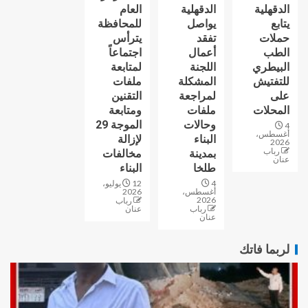
الدقهلية
الدقهلية
العام
يتابع
يواصل
للمحافظة
حملات
تفقد
يترأس
الطب
أعمال
اجتماعاً
البيطري
اللجنة
لمتابعة
للتفتيش
المشكلة
ملفات
على
لمراجعة
التقنين
المحلات
ملفات
ومتابعة
وحالات
الموجة 29
4
أغسطس،
البناء
لإزالة
2026
رباب
بمدينة
مخالفات
عنان
طلخا
البناء
4
12 يوليو،
أغسطس،
2026
2026
رباب
رباب
عنان
عنان
لربما فاتك