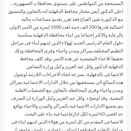
المستحقة من المواطنين على مستوى محافظات الجمهورية…
اعلن الدكتور أيمن مختار محافظ الدقهلية انه بالتعاون والتنسيق
مع الدكتورة نفين القباج فقد تقرر تقديم مساعدات مالية
اجمالية قدرها 200 الف جنيه لعدد 1000 اسره من الاسر الاولى
بالرعاية والاكثر إحتياجا من ابناء محافظة الدقهلية بمناسبة
حلول العام الدراسى الجديد لهؤلاء الذين لديهم ابناء فى مراحل
التعليم المختلفه بمراكز ومدن واحياء وقرى المحافظة وذلك
تخفيفا للاعباء المعيشية عن هذه الاسر، وقد كلف محافظ
الدقهلية الدكتور وائل عبد العزيز وكيل وزارة التضامن
الاجتماعى بالدقهلية، بسرعه اتخاذ الاجراءات اللازمه لوصول
هذه المبالغ الى مستحقيها من خلال الادارات الاجتماعية بمراكز
ومدن واحياء وقرى المحافظة بالتعاون مع الجمعيات الاهلية
المعنية، وقد اوضح د. وائل عبد العزيز وكيل الوزارة ان الصرف
يتم بجميع الادارات الاجتماعية بالمراكز والمدن والاحياء بواقع
حد اقصى 60 اسرة لكل ادارةإجتماعية بناء على البحث
الاجتماعى المقدم من كل اسرة من هؤلاء الذين لديهم ابناء فى
مراحل التعليم المختلفه ( ابتدائى – إعدادى – ثانوى- جامعى)..