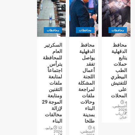
محافظات
محافظات
محافظات
محافظ
محافظ
السكرتير
الدقهلية
الدقهلية
العام
يتابع
يواصل
للمحافظة
حملات
تفقد
يترأس
الطب
أعمال
اجتماعاً
البيطري
اللجنة
لمتابعة
للتفتيش
المشكلة
ملفات
على
لمراجعة
التقنين
المحلات
ملفات
ومتابعة
وحالات
الموجة 29
4
أغسطس،
البناء
لإزالة
2026
رباب
بمدينة
مخالفات
عنان
طلخا
البناء
4
12 يوليو،
أغسطس،
2026
2026