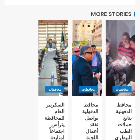
MORE STORIES
محافظات
محافظات
محافظات
محافظ
محافظ
السكرتير
الدقهلية
الدقهلية
العام
يتابع
يواصل
للمحافظة
حملات
تفقد
يترأس
الطب
أعمال
اجتماعاً
البيطري
اللجنة
لمتابعة