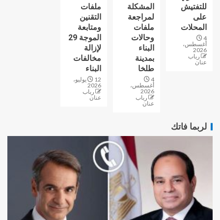
للتفتيش
المشكلة
ملفات
على
لمراجعة
التقنين
المحلات
ملفات
ومتابعة
وحالات
الموجة 29
4
أغسطس،
البناء
لإزالة
2026
رباب
بمدينة
مخالفات
عنان
طلخا
البناء
4
12 يوليو،
أغسطس،
2026
2026
رباب
رباب
عنان
عنان
لربما فاتك