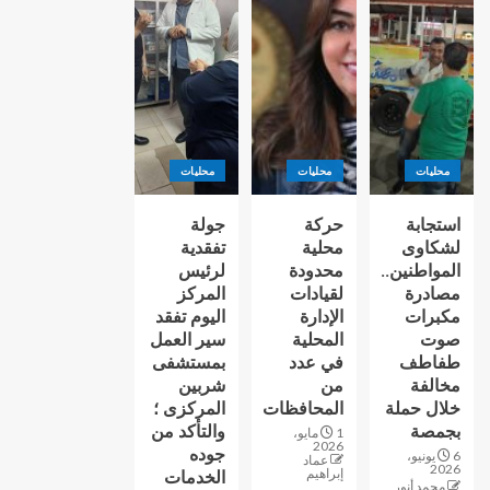
محليات
محليات
محليات
استجابة
حركة
جولة
لشكاوى
محلية
تفقدية
المواطنين..
محدودة
لرئيس
مصادرة
لقيادات
المركز
مكبرات
الإدارة
اليوم تفقد
صوت
المحلية
سير العمل
طفاطف
في عدد
بمستشفى
مخالفة
من
شربين
خلال حملة
المحافظات
المركزى ؛
بجمصة
والتأكد من
1 مايو،
2026
جوده
6 يونيو،
عماد
2026
إبراهيم
الخدمات
محمد أنور