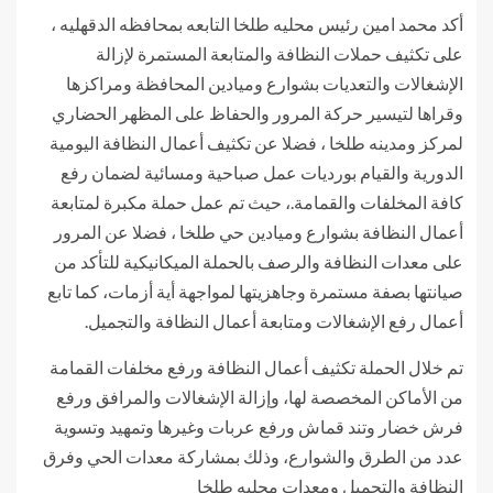
أكد محمد امين رئيس محليه طلخا التابعه بمحافظه الدقهليه ،
على تكثيف حملات النظافة والمتابعة المستمرة لإزالة
الإشغالات والتعديات بشوارع وميادين المحافظة ومراكزها
وقراها لتيسير حركة المرور والحفاظ على المظهر الحضاري
لمركز ومدينه طلخا ، فضلا عن تكثيف أعمال النظافة اليومية
الدورية والقيام بورديات عمل صباحية ومسائية لضمان رفع
كافة المخلفات والقمامة.، حيث تم عمل حملة مكبرة لمتابعة
أعمال النظافة بشوارع وميادين حي طلخا ، فضلا عن المرور
على معدات النظافة والرصف بالحملة الميكانيكية للتأكد من
صيانتها بصفة مستمرة وجاهزيتها لمواجهة أية أزمات، كما تابع
أعمال رفع الإشغالات ومتابعة أعمال النظافة والتجميل.
تم خلال الحملة تكثيف أعمال النظافة ورفع مخلفات القمامة
من الأماكن المخصصة لها، وإزالة الإشغالات والمرافق ورفع
فرش خضار وتند قماش ورفع عربات وغيرها وتمهيد وتسوية
عدد من الطرق والشوارع، وذلك بمشاركة معدات الحي وفرق
النظافة والتجميل ومعدات محليه طلخا