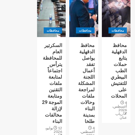
محافظات
محافظات
محافظات
محافظ
محافظ
السكرتير
الدقهلية
الدقهلية
العام
يتابع
يواصل
للمحافظة
حملات
تفقد
يترأس
الطب
أعمال
اجتماعاً
البيطري
اللجنة
لمتابعة
للتفتيش
المشكلة
ملفات
على
لمراجعة
التقنين
المحلات
ملفات
ومتابعة
وحالات
الموجة 29
4
أغسطس،
البناء
لإزالة
2026
رباب
بمدينة
مخالفات
عنان
طلخا
البناء
4
12 يوليو،
أغسطس،
2026