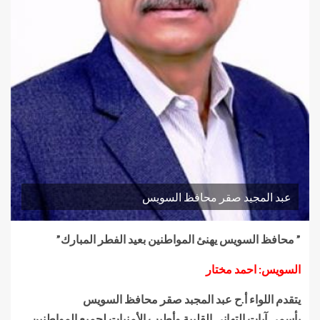
عبد المجيد صقر محافظ السويس
” محافظ السويس يهنئ المواطنين بعيد الفطر المبارك”
السويس: احمد مختار
يتقدم اللواء أ.ح عبد المجبد صقر محافظ السويس
بأسمى آيات التهانى القلبية وأطيب الأمنيات لجميع المواطنين