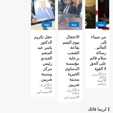
تهنئة
تهنئة
تهنئة
من سيناء
الاحتفال
حفل تكريم
إلى
بيوم اليتيم
الدكتور
العالم..
بقاعة
ياسر عبد
رسالة
الشعب
المنعم
سلام قائم
برعاية
الجندي
على الحق
مؤسسة
رئيس
لا القوة
الدمناوى
مركز
الخيرية
ومدينة
25 أبريل،
2026
بمدينة
شربين
عماد
إبراهيم
شربين
2 أبريل،
2026
4 أبريل،
محمد أنور
2026
محمد أنور
لربما فاتك