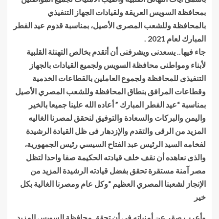
بمحافظة السويس العريقة ولقيادات الجهاز التنفيذي
بالمحافظة وللشعب المصرى الأصيل، بمناسبة قدوم عيد الفطر
المبارك لعام 2021 .
جاء فيها.. يسعدنى ويشرفنى أن أتقدم بخالص التهنئة القلبية
لأبناء ومواطنى محافظة السويس ولجميع القيادات بالجهاز
التنفيذى للمحافظة ولجموع العاملين بالقطاعات الخدمية
وقطاعات المرافق بنطاق المحافظة وللشعب المصري الأصيل
بمناسبة “عيد الفطر المبارك ” أعاده الله علينا جميعا بالخير
واليمن والبركات والسعادة والتوفيق لنحقق لمصرنا الغاليه
المزيد من الرقى والتقدم والإزدهار فى ظل القيادة الرشيدة
لفخامه السيد الرئيس عبد الفتاح السيسي رئيس الجمهورية،
والذى نعاهده أن نقف خلف قيادته الحكيمة صفا واحدا لتظل
مصر آمنة مستقرة تحقق بفضل قيادته الرشيدة المزيد من
الإنجاز لشعبنا المصري العظيم “وكل عام ومصرنا الغالية بكل
خير
وأعرب صقر عن أمنياته فى أن تحقق محافظة السويس المزيد