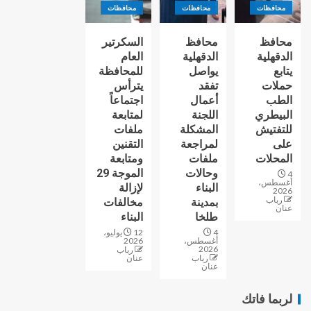
محافظات
محافظات
محافظات
محافظ
محافظ
السكرتير
الدقهلية
الدقهلية
العام
يتابع
يواصل
للمحافظة
حملات
تفقد
يترأس
الطب
أعمال
اجتماعاً
البيطري
اللجنة
لمتابعة
للتفتيش
المشكلة
ملفات
على
لمراجعة
التقنين
المحلات
ملفات
ومتابعة
وحالات
الموجة 29
4
أغسطس،
البناء
لإزالة
2026
رباب
بمدينة
مخالفات
عنان
طلخا
البناء
4
12 يوليو،
أغسطس،
2026
2026
رباب
رباب
عنان
عنان
لربما فاتك