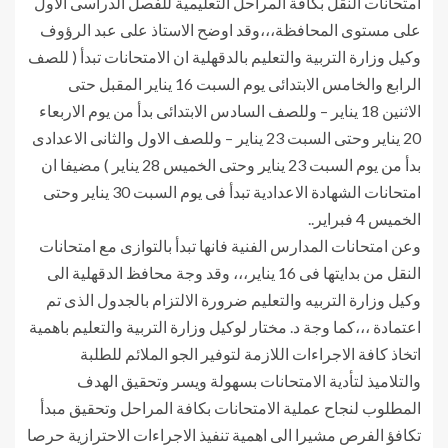
امتحانات النقل بكافة المراحل التعليمية للفصل الدراسى الاول
على مستوى المحافظة،،،وقد اوضح الاستاذ على عبد الرؤوف
وكيل وزارة التربية والتعليم بالدقهلية ان الامتحانات تبدأ ( للصف
الرابع والخامس الابتدائى يوم السبت 16 يناير المقبل حتى
الاثنين 18 يناير – وللصف السادس الابتدائى بدأ من يوم الاربعاء
20 يناير وحتى السبت 23 يناير – وللصف الاول والثانى الاعدادى
بدأ من يوم السبت 23 يناير وحتى الخميس 28 يناير ) مضيفا ان
امتحانات الشهادة الاعدادية تبدأ فى يوم السبت 30 يناير وحتى
الخميس 4 فبراير..
وعن امتحانات المدارس الفنية فانها تبدأ بالتوازى مع امتحانات
النقل من بدايتها فى 16 يناير،،، وقد وجة محافظ الدقهلية الى
وكيل وزارة التربيه والتعليم ضرورة الالتزام بالجدول الذى تم
اعتمادة ،،،كما وجة د. مختار لوكيل وزارة التربية والتعليم باهمية
اتخاذ كافة الاجراءات اللازمة لتوفير الجو الملائم للطلبة
والتلاميذ لتأدية الامتحانات بسهولة ويسر وتحقيق الهدف
المطلوب لنجاح عملية الامتحانات بكافة المراحل وتحقيق مبدأ
تكافؤ الفرص مشيرا الى اهمية تنفيذ الاجراءات الاحترازية حرصا