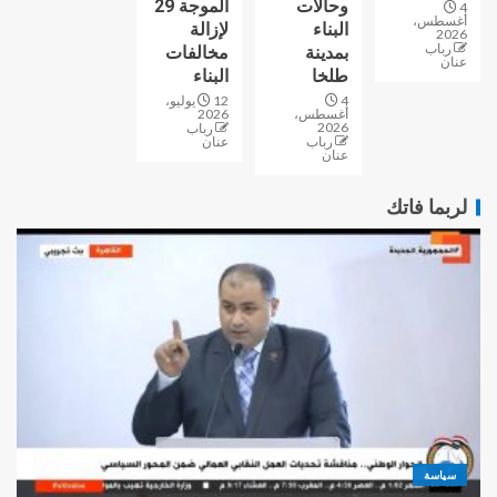
وحالات
الموجة 29
4
أغسطس،
البناء
لإزالة
2026
رباب
بمدينة
مخالفات
عنان
طلخا
البناء
4
12 يوليو،
أغسطس،
2026
2026
رباب
رباب
عنان
عنان
لربما فاتك
سياسة