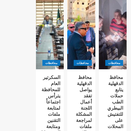
محافظات
محافظات
محافظات
محافظ
محافظ
السكرتير
الدقهلية
الدقهلية
العام
يتابع
يواصل
للمحافظة
حملات
تفقد
يترأس
الطب
أعمال
اجتماعاً
البيطري
اللجنة
لمتابعة
للتفتيش
المشكلة
ملفات
على
لمراجعة
التقنين
المحلات
ملفات
ومتابعة