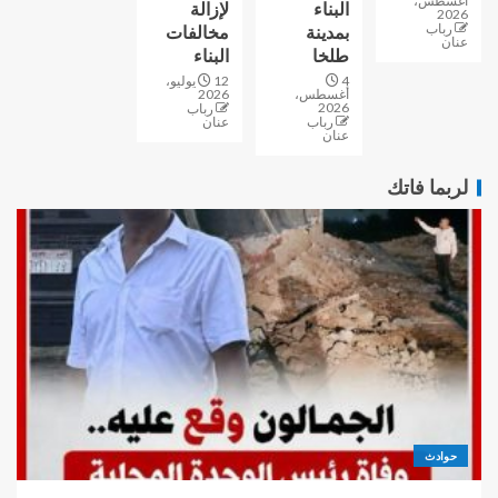
أغسطس،
البناء
لإزالة
2026
رباب
بمدينة
مخالفات
عنان
طلخا
البناء
4
12 يوليو،
أغسطس،
2026
2026
رباب
رباب
عنان
عنان
لربما فاتك
حوادث