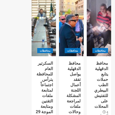
محافظات
محافظات
محافظات
محافظ
محافظ
السكرتير
الدقهلية
الدقهلية
العام
يتابع
يواصل
للمحافظة
حملات
تفقد
يترأس
الطب
أعمال
اجتماعاً
البيطري
اللجنة
لمتابعة
للتفتيش
المشكلة
ملفات
على
لمراجعة
التقنين
المحلات
ملفات
ومتابعة
وحالات
الموجة 29
4