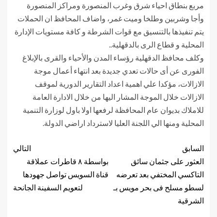
مربع بنطاق احياء شرق وغرب المنصورة ومراكز المنصورة
وأجا وشربين وطلخا وميت غمر، واضاف المحافظ ان الحملات
يتم تنفيذها بالتنسيق مع قوات الشرطة و كافة مستويات الإدارة
المحلية و قطاع الرى بالدقهلية..
وكلف محافظ الدقهلية رؤساء المدن والأحياء والقرى بالإبلاغ
الفورى عن أى حالات تعدي جديدة بعد انتهاء أعمال موجة
الازالات، مؤكدا علي اهمية اعداد التقارير الدورية لموقف
الازالات خلال الموجة المشار اليها من خلال الادارة العامة
للاملاك بديوان عام المحافظة لرفعها اولا باول لوزارة التنمية
المحلية ومنها الي اللجنة العليا لاسترداد اراضي الدولة.
السابق
التالي
العثور على جثمان سائق
بواسطة ٨ قاطرات عملاقة
التاكسي المختفي بعد تعرضه
قناة السويس تواصل جهودها
لسطو مسلح فى بحر مويس بـ
لتعويم السفينة الجانحة
الشرقية