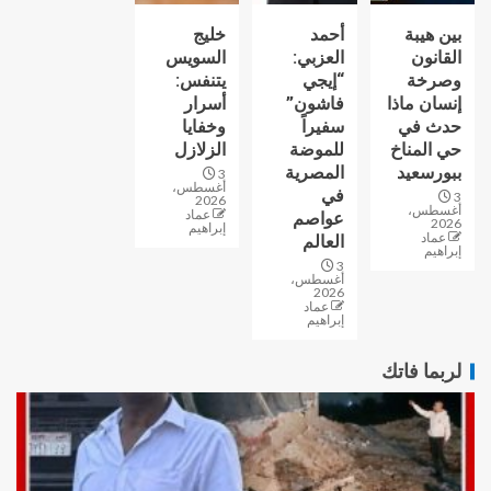
بين هيبة
أحمد
خليج
القانون
العزبي:
السويس
وصرخة
“إيجي
يتنفس:
إنسان ماذا
فاشون”
أسرار
حدث في
سفيراً
وخفايا
حي المناخ
للموضة
الزلازل
ببورسعيد
المصرية
3
أغسطس،
في
3
2026
أغسطس،
عماد
عواصم
2026
إبراهيم
عماد
العالم
إبراهيم
3
أغسطس،
2026
عماد
إبراهيم
لربما فاتك