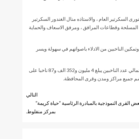
نورى السكرتير العام ، والاستاذه منال الغندور السكرتير
ات المسلحة وقطاعات المرافق ، ومرفق الاسعاف والحماية
 وتمكين الناخبين من الادلاء باصواتهم في سهولة ويسر
وجدير بالذكر ان المراكز الانتخابية بمحافظة الدقهلية يبلغ عددها 699 مركزا انتخابيا، وعدد اللجان الفرعية يبلغ 1426لجنة فرعية، وإجمالي عدد الناخبين يبلغ 4 مليون و352 الف و87 ناخبا على
التالي
 القرى النموذجية بالمبادرة الرئاسية “حياة كريمة”
بمركز منفلوط.