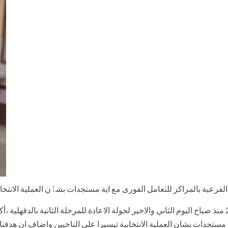
رعية بالمراكز للتعامل الفورى مع اية مستجدات بشٱن العملية الانتخابي
فى اطار انتظام سير العملية الانتخابية لمجلس النواب 2020 منذ صباح اليوم الثاني والاخير لجولة الاعادة لل
ستجدات بشان العملية الانتخابية تيسيرا علي الناخبين واضاف ان هدفنا جم