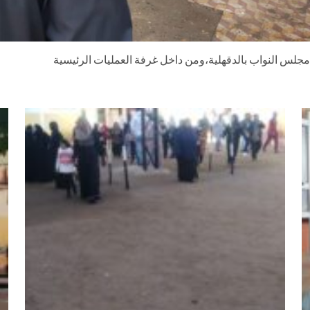
بات مجلس النواب بالدقهلية،ومن داخل غرفة العمليات الرئيسية