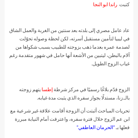
كتبت
راندا ابو النجا
عاد عامل مصري إلى بلدته بعد سنتين من الغربة والعمل الشاق
في ليبيا لتأمين مستقبل أسرته، لكن لحظة وصوله تحوّلت
لصدمة عمره بعدما ذهب بزوجته للطبيب بسبب شكواها من
آلام بالبطن، ليتبين من الأشعة أنها حامل في شهور متقدمة رغم
غياب الزوج الطويل.
الزوج قدّم بلاغًا رسميًا في مركز شرطة
إطسا
يتهم زوجته
بالـ.زنا، مستدلًا بجواز سفره الذي يثبت مدة غيابه.
تحريات المباحث أثبتت أن الزوجة أقامت علاقة غير شرعية مع
ابن عم الزوج خلال فترة سفره، واعترفت أمام النيابة مبررة
فعلها بـ
“الحرمان العاطفي”