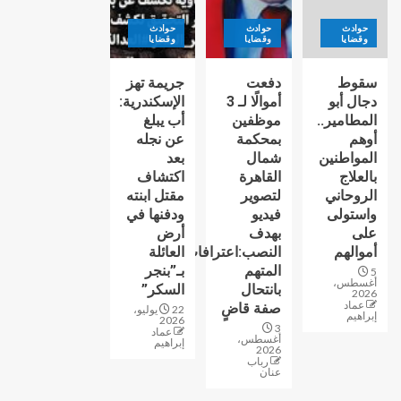
حوادث
حوادث
حوادث
وقضايا
وقضايا
وقضايا
سقوط
دفعت
جريمة تهز
دجال أبو
أموالًا لـ 3
الإسكندرية:
المطامير..
موظفين
أب يبلغ
أوهم
بمحكمة
عن نجله
المواطنين
شمال
بعد
بالعلاج
القاهرة
اكتشاف
الروحاني
لتصوير
مقتل ابنته
واستولى
فيديو
ودفنها في
على
بهدف
أرض
أموالهم
النصب:اعترافات
العائلة
المتهم
بـ”بنجر
5
أغسطس،
بانتحال
السكر”
2026
عماد
صفة قاضٍ
22 يوليو،
إبراهيم
2026
3
عماد
أغسطس،
إبراهيم
2026
رباب
عنان